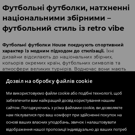
Футбольні футболки, натхненні
національними збірними –
футбольний стиль із retro vibe
Футбольні футболки House поєднують спортивний
характер із модним підходом до стилізації.
Їхні
дизайни відсилають до національних збірних,
кольорів окремих країн, футбольних символів та
атмосфери великих турнірів. Водночас вони мають
легкий retro vibe, який нагадує класичні футболки з
Дозвіл на обробку файлів cookie
попередніх чемпіонатів світу, oldschool football та
стадіонну естетику 90-х і початку 2000-х.
Ми використовуємо файли cookie або подібні технології, щоб
забезпечити вам найкращий досвід користування нашим
Футбольні футболки House найкраще описати як
сучасні футбольні футболки з retro vibe
– натхненні
сайтом. Погоджуючись з усіма файлами cookie, ви дозволяєте
історією футболу, але створені так, щоб пасувати до
нам піклуватися про ваш комфорт при здійсненні покупок на
актуальних streetwear-трендів. Саме тому вони добре
основі ваших власних уподобань, звичок і налаштовувати
виглядають із джинсами, широкими штанами,
відображення нашої пропозиції індивідуально до ваших потреб
sneakers, шортами cargo, худі або спортивною