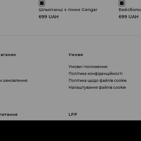
Шльопанці з пінки Gengar
Бейсболк
699 UAH
699 UAH
магазин
Умови
Умови і положення
Політика конфіденційності
и замовлення
Політика щодо файлів cookie
Налаштування файлів cookie
питання
LPP
я
Про нас
про цифрову доступність
Кар'єра
ї «-15% на першу покупку в