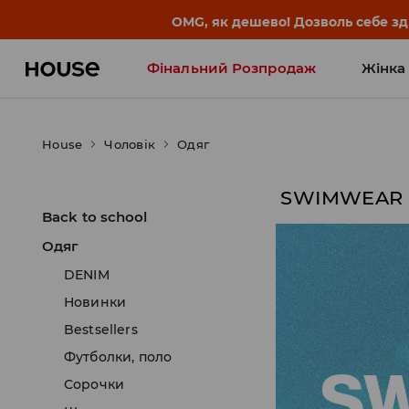
-30% на ПРОДУКТ ДНЯ 🛍️ Куп
Фінальний Розпродаж
Жінка
Influencers' Faves
House
Чоловік
Одяг
SWIMWEAR
Back to school
Одяг
DENIM
Новинки
Bestsellers
Футболки, поло
Сорочки