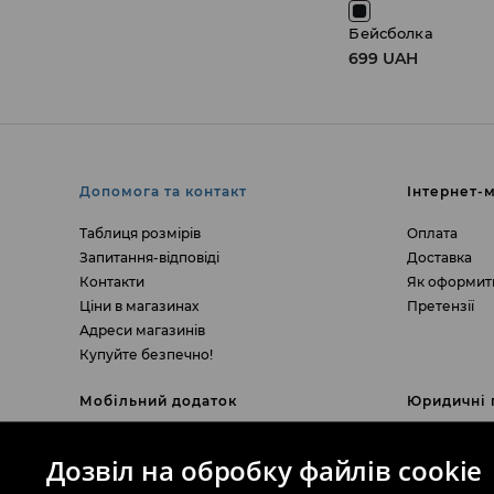
Бейсболка
699 UAH
Допомога та контакт
Інтернет-
Таблиця розмірів
Оплата
Запитання-відповіді
Доставка
Контакти
Як оформит
Ціни в магазинах
Претензії
Адреси магазинів
Купуйте безпечно!
Мобільний додаток
Юридичні 
Додаток HOUSE - більше інформації
Поверненн
Дозвіл на обробку файлів cookie
Інформація 
Правила акці