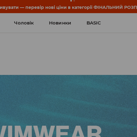
он та деталі акції знайдеш у своєму обліковому записі 💸
Чоловік
Новинки
BASIC