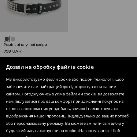
Ремінь зі штучної шкіри
799 UAH
Дозвіл на обробку файлів cookie
Ми використовуємо файли cookie або подібні технології, щоб
забезпечити вам найкращий досвід користування нашим
Дізнатися більше про House
сайтом. Погоджуючись з усіма файлами cookie, ви дозволяєте
нам піклуватися про ваш комфорт при здійсненні покупок на
основі ваших власних уподобань, звичок і налаштовувати
Допомога та контакт
відображення нашої пропозиції індивідуально до ваших потреб
або персоналізовану рекламу. Ви можете змінити свій вибір у
Інтернет-магазин
будь-який час, натиснувши на опцію «Налаштування». Щоб
Умови