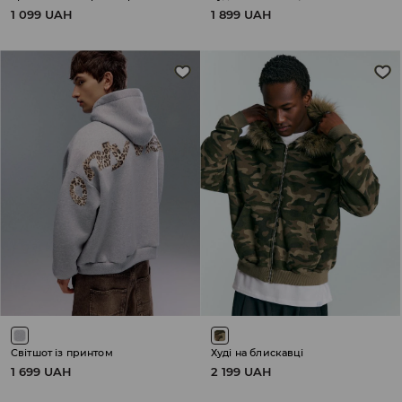
1 099 UAH
1 899 UAH
Світшот із принтом
Худі на блискавці
1 699 UAH
2 199 UAH