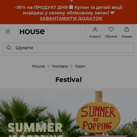
-30% на ПРОДУКТ ДНЯ 🛍️ Купон та деталі акції
знайдеш у своєму обліковому записі 💸
ЗАВАНТАЖИТИ ДОДАТОК
Обране
Акаунт
Кошик
Шукати
House
Чоловік
Одяг
Festival