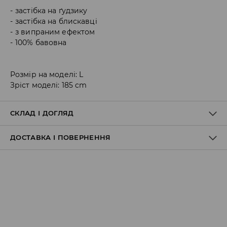
застібка на ґудзику
застібка на блискавці
з випраним ефектом
100% бавовна
Розмір на моделі: L
Зріст моделі: 185 cm
СКЛАД І ДОГЛЯД
ДОСТАВКА І ПОВЕРНЕННЯ
100% БАВОВНА
Правила доставки
Пункт відбору Meest Пошта:
199 UAH
*