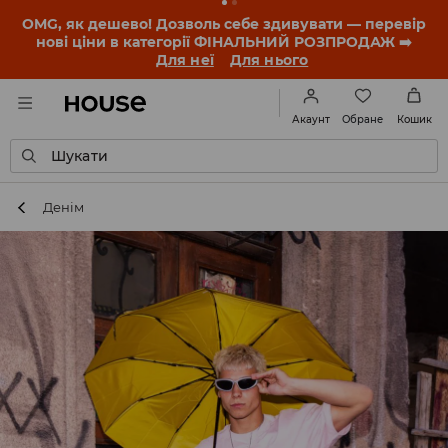
-30% на ПРОДУКТ ДНЯ 🛍️ Купон та деталі акції
знайдеш у своєму обліковому записі 💸
ЗАВАНТАЖИТИ ДОДАТОК
Обране
Акаунт
Кошик
Шукати
Денім