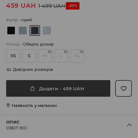
459
UAH
1 499
UAH
-69%
Колір
-
сірий
Розмір
-
Оберіть розмір
XS
S
M
L
XL
Довідник розмірів
Додати
-
459
UAH
Наявність у магазині
ОПИС
038JT-90J