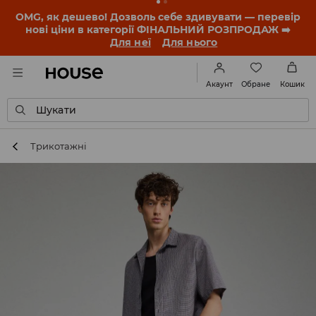
-30% на ПРОДУКТ ДНЯ 🛍️ Купон та деталі акції
знайдеш у своєму обліковому записі 💸
ЗАВАНТАЖИТИ ДОДАТОК
Обране
Акаунт
Кошик
Шукати
Трикотажні