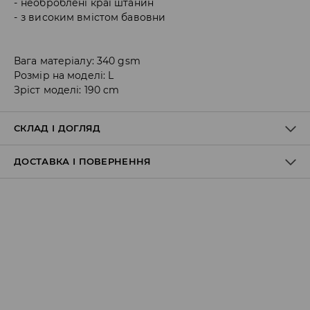
необроблені краї штанин
з високим вмістом бавовни
Вага матеріалу: 340 gsm
Розмір на моделі: L
Зріст моделі: 190 cm
СКЛАД І ДОГЛЯД
ДОСТАВКА І ПОВЕРНЕННЯ
60% БАВОВНА, 40% ПОЛІЕСТЕР
Правила доставки
Пункт відбору Meest Пошта:
199 UAH
*
від 6-10 днiв