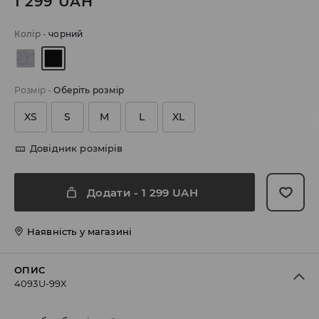
1 299
UAH
Колір
-
чорний
Розмір
-
Оберіть розмір
XS
S
M
L
XL
Довідник розмірів
Додати
-
1 299
UAH
Наявність у магазині
ОПИС
4093U-99X