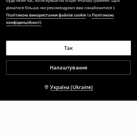
будь-який час, натиснувши на опцію «Налаштування». Щоб
дізнатися більше, ми рекомендуємо вам ознайомитися з
Політикою використання файлів cookie
та
Політикою
конфіденційності
.
Так
Налаштування
Україна (Ukraine)