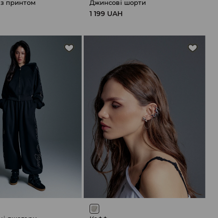
 з принтом
Джинсові шорти
1 199 UAH