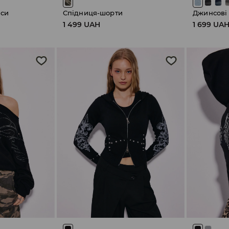
нси
Спідниця-шорти
Джинсові
1 499 UAH
1 699 UA