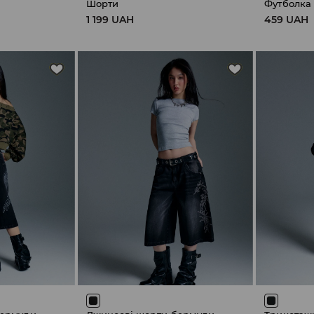
Шорти
Футболка
1 199 UAH
459 UAH