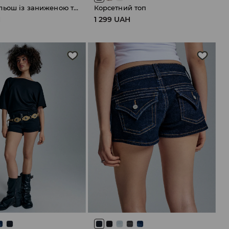
Джинси кльош із заниженою талією
Корсетний топ
H
1 299 UAH