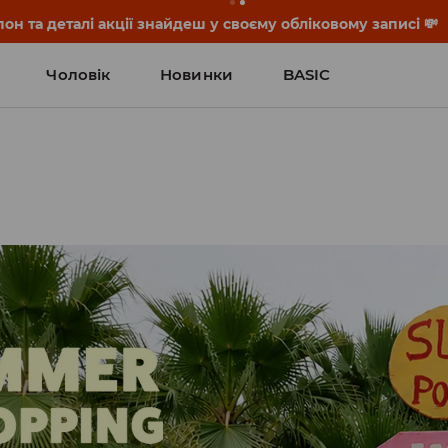
он та деталі акції знайдеш у своєму обліковому записі 💸
Чоловік
Новинки
BASIC