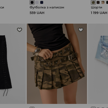
нси
Футболка з написом
Шорти
559 UAH
1 199 UAH