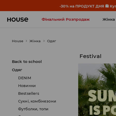
-30% на ПРОДУКТ ДНЯ 🛍️ Куп
Фінальний Розпродаж
Жінка
Influencers' Faves
House
Жінка
Одяг
Festival
Back to school
Одяг
DENIM
Новинки
Bestsellers
Сукні, комбінезони
Футболки, топи