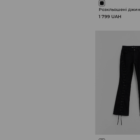
Розкльошені джи
1 799 UAH