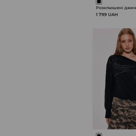
Розкльошені джи
1 799 UAH