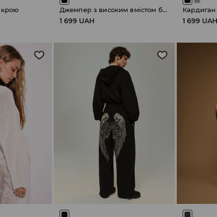
 крою
Джемпер з високим вмістом бавовни
Кардиган
1 699 UAH
1 699 UA