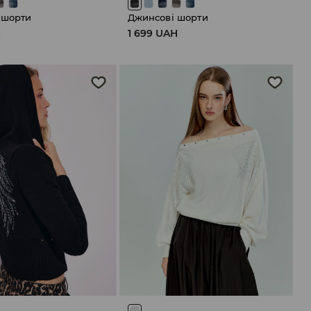
 шорти
Джинсові шорти
H
1 699 UAH