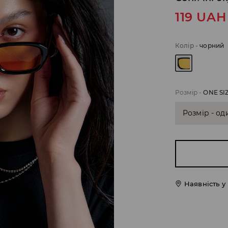
119
UAH
Колір
-
чорний
Розмір
-
ONE SI
Розмір - од
Наявність у