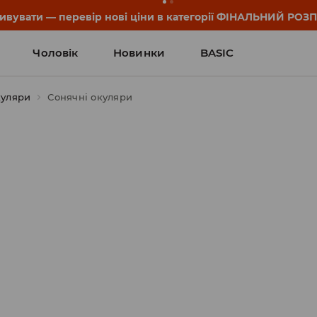
он та деталі акції знайдеш у своєму обліковому записі 💸
Чоловік
Новинки
BASIC
куляри
Сонячні окуляри