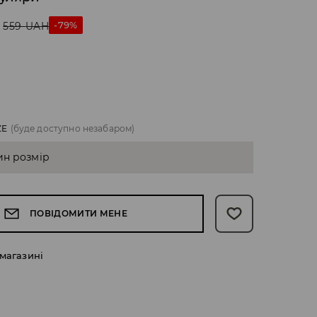
-79%
559
UAH
ZE
(буде доступно незабаром)
ин розмір
ПОВІДОМИТИ МЕНЕ
 магазині