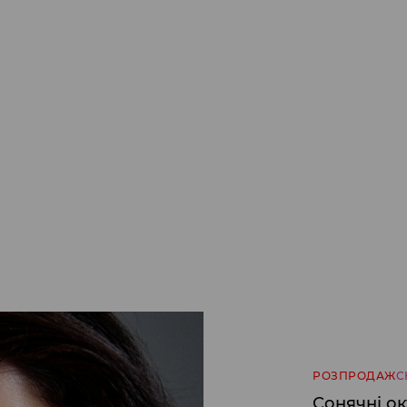
РОЗПРОДАЖ
С
Сонячні о