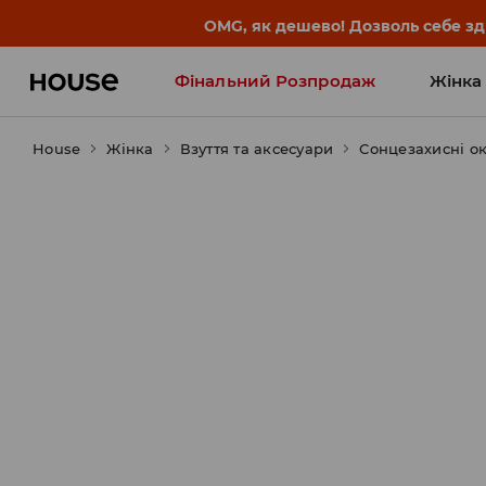
-30% на ПРОДУКТ ДНЯ 🛍️ Куп
Фінальний Розпродаж
Жінка
House
Жінка
Influencers' Faves
Взуття та аксесуари
Сонцезахисні o