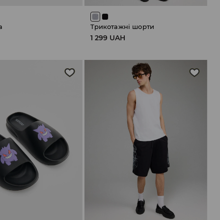
а
Трикотажні шорти
1 299 UAH