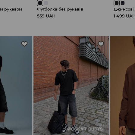
им рукавом
Футболка без рукавів
Джинсові
559 UAH
1 499 UA