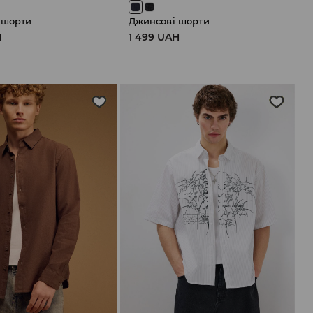
 шорти
Джинсові шорти
H
1 499 UAH