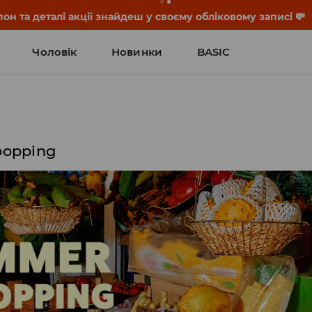
он та деталі акції знайдеш у своєму обліковому записі 💸
Чоловік
Новинки
BASIC
popping