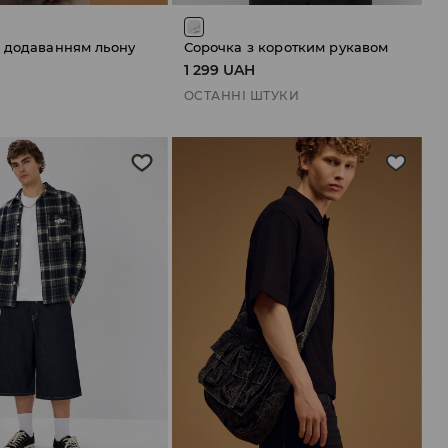
з додаванням льону
Сорочка з коротким рукавом
H
1 299 UAH
ОСТАННІ ШТУКИ