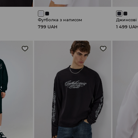
Футболка з написом
Джинсові
799 UAH
1 499 UA