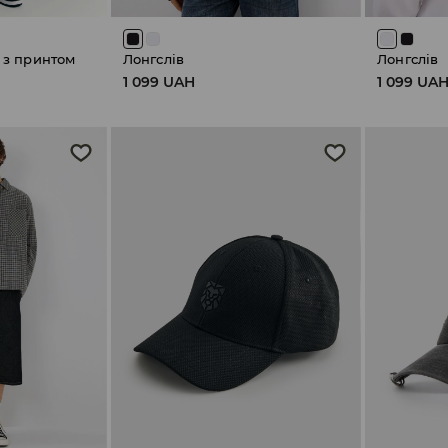
 з принтом
Лонгслів
Лонгслів
1 099 UAH
1 099 UA