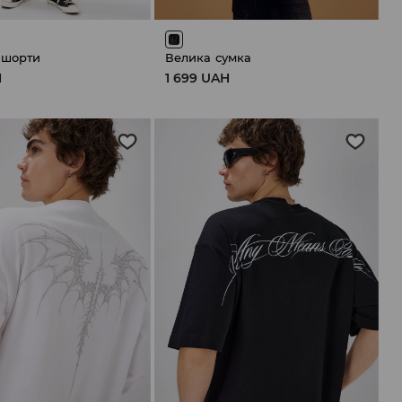
 шорти
Велика сумка
H
1 699 UAH