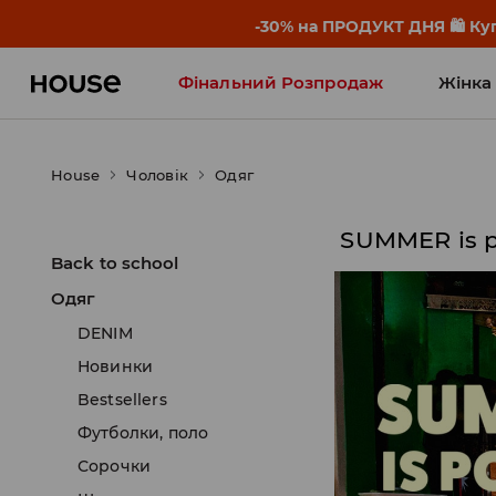
-30% на ПРОДУКТ ДНЯ 🛍️ Куп
Фінальний Розпродаж
Жінка
Influencers' Faves
House
Чоловік
Одяг
SUMMER is 
Back to school
Одяг
DENIM
Новинки
Bestsellers
Футболки, поло
Сорочки