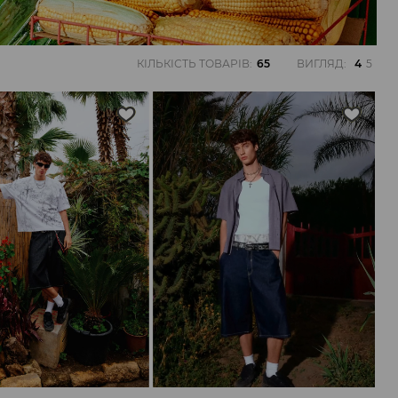
КІЛЬКІСТЬ ТОВАРІВ
:
65
ВИГЛЯД
:
4
5