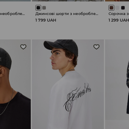
Джинсові шорти з необробленим нижнім краєм
Джинсові шорти з необробленим нижнім краєм
Сорочка 
1 799 UAH
1 299 UA