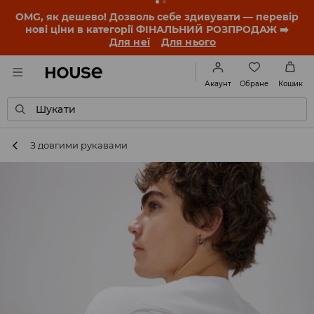
-30% на ПРОДУКТ ДНЯ 🛍️ Купон та деталі акції
знайдеш у своєму обліковому записі 💸
ЗАВАНТАЖИТИ ДОДАТОК
Обране
Акаунт
Кошик
Шукати
З довгими рукавами