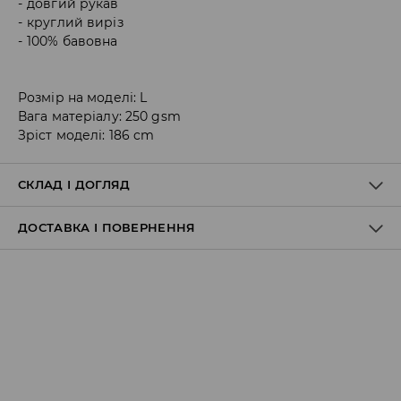
довгий рукав
круглий виріз
100% бавовна
Розмір на моделі: L
Вага матеріалу: 250 gsm
Зріст моделі: 186 cm
СКЛАД І ДОГЛЯД
ДОСТАВКА І ПОВЕРНЕННЯ
100% БАВОВНА
Правила доставки
Пункт відбору Meest Пошта:
199 UAH
*