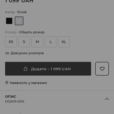
1 099
UAH
Колір
-
білий
Розмір
-
Оберіть розмір
XS
S
M
L
XL
Довідник розмірів
Додати
-
1 099
UAH
Наявність у магазині
ОПИС
002KR-00X