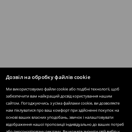
Дозвіл на обробку файлів cookie
Ми використовуємо файли cookie або подібні технології, щоб
забезпечити вам найкращий досвід користування нашим
сайтом. Погоджуючись з усіма файлами cookie, ви дозволяєте
нам піклуватися про ваш комфорт при здійсненні покупок на
основі ваших власних уподобань, звичок і налаштовувати
відображення нашої пропозиції індивідуально до ваших потреб
або персоналізовану рекламу. Ви можете змінити свій вибір у