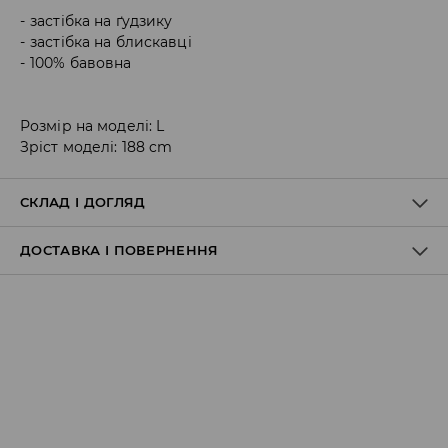
застібка на ґудзику
застібка на блискавці
100% бавовна
Розмір на моделі: L
Зріст моделі: 188 cm
СКЛАД І ДОГЛЯД
ДОСТАВКА І ПОВЕРНЕННЯ
100% БАВОВНА
Правила доставки
Пункт відбору Meest Пошта:
199 UAH
*