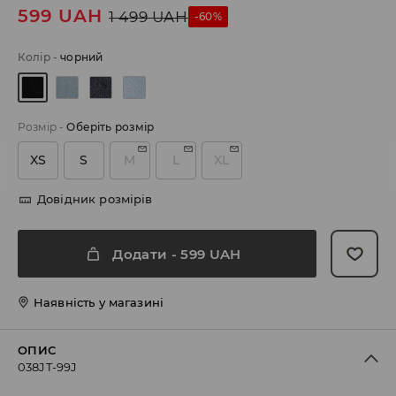
599
UAH
1 499
UAH
-60%
Колір
-
чорний
Розмір
-
Оберіть розмір
XS
S
M
L
XL
Довідник розмірів
Додати
-
599
UAH
Наявність у магазині
ОПИС
038JT-99J