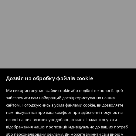
Дозвіл на обробку файлів cookie
Ми використовуємо файли cookie або подібні технології, щоб
забезпечити вам найкращий досвід користування нашим
сайтом. Погоджуючись з усіма файлами cookie, ви дозволяєте
нам піклуватися про ваш комфорт при здійсненні покупок на
основі ваших власних уподобань, звичок і налаштовувати
відображення нашої пропозиції індивідуально до ваших потреб
або персоналізовану рекламу. Ви можете змінити свій вибір у