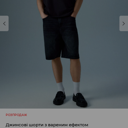
РОЗПРОДАЖ
Джинсові шорти з вареним ефектом