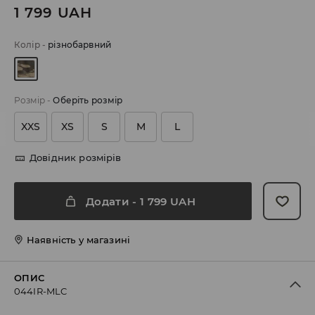
1 799
UAH
Колір
-
різнобарвний
Розмір
-
Оберіть розмір
XXS
XS
S
M
L
Довідник розмірів
Додати
-
1 799
UAH
Наявність у магазині
ОПИС
044IR-MLC