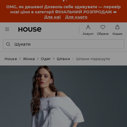
-30% на ПРОДУКТ ДНЯ 🛍️ Купон та деталі акції
знайдеш у своєму обліковому записі 💸
ЗАВАНТАЖИТИ ДОДАТОК
Обране
Акаунт
Кошик
Шукати
House
Жінка
Одяг
Штани
Штани-парашути