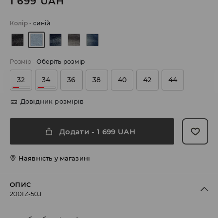
1 699
UAH
Колір
-
синій
Розмір
-
Оберіть розмір
32
34
36
38
40
42
44
Довідник розмірів
Додати
-
1 699
UAH
Наявність у магазині
ОПИС
200IZ-50J