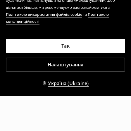
будь-який час, натиснувши на опцію «Налаштування». Щоб
дізнатися більше, ми рекомендуємо вам ознайомитися з
Політикою використання файлів cookie
та
Політикою
конфіденційності
.
Так
Налаштування
Україна (Ukraine)