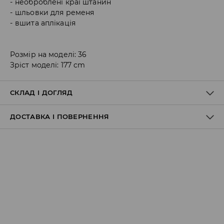
необроблені краї штанин
шльовки для ременя
вшита аплікація
Розмір на моделі: 36
Зріст моделі: 177 cm
СКЛАД І ДОГЛЯД
ДОСТАВКА І ПОВЕРНЕННЯ
100% БАВОВНА
Правила доставки
Пункт відбору Meest Пошта:
199 UAH
*
від 6-10 днiв