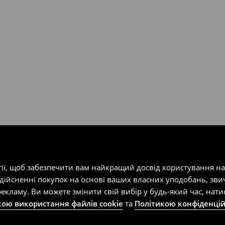
т-магазин, заповнивши форму
гії, щоб забезпечити вам найкращий досвід користування н
здійсненні покупок на основі ваших власних уподобань, зви
екламу. Ви можете змінити свій вибір у будь-який час, на
кою використання файлів cookie
та
Політикою конфіденцій