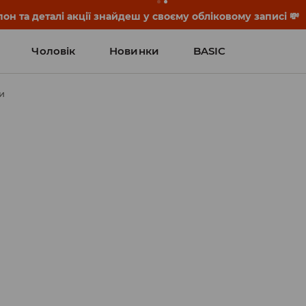
он та деталі акції знайдеш у своєму обліковому записі 💸
Чоловік
Новинки
BASIC
и