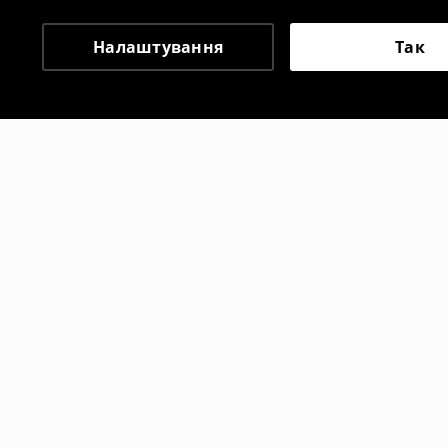
Налаштування
Так
Інші клієнти також об
Розкльошені штани
Джинси кл
1899
UAH
1899
UAH