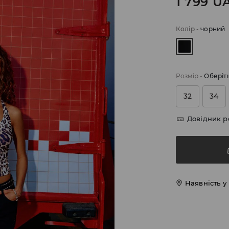
1 799
U
Колір
-
чорний
Розмір
-
Оберіт
32
34
Довідник р
Наявність у