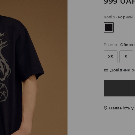
999
UA
Колір
-
чорний
Розмір
-
Оберіт
XS
S
Довідник р
Наявність у