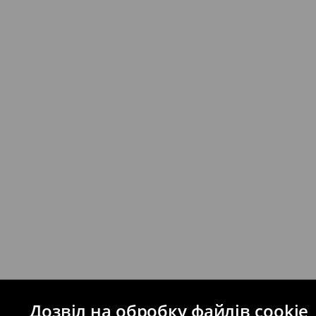
* - Замовлення на суму від 1699 UAH д
⟶
Детальніше
Якщо сума замовлення перевищує екві
відправлення та кошти доставки), варт
буде залежати від додаткової оплати п
Правила повернення
Ви можете повернути товар в інтерне
на сайті.
⟶
Правила повернення
Дозвіл на обробку файлів cookie