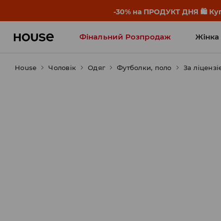
-30% на ПРОДУКТ ДНЯ 🛍️ Куп
Фінальний Розпродаж
Жінка
House
Чоловік
Influencers' Faves
Одяг
Футболки, поло
За ліцензі