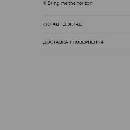
© Bring me the horizon
СКЛАД І ДОГЛЯД
100% БАВОВНА
ДОСТАВКА І ПОВЕРНЕННЯ
Правила доставки
Пункт відбору Meest Пошта:
199 UAH
*
від 6-10 днiв
Пункт відбору Нова Пошта:
199 UAH
*
від 6-10 днiв
Кур'єр Meest Пошта (післяплата):
199 UAH
*
від 6-10 днiв