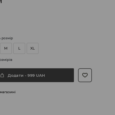
H
ь розмір
M
L
XL
озмірів
Додати
-
999
UAH
 магазині