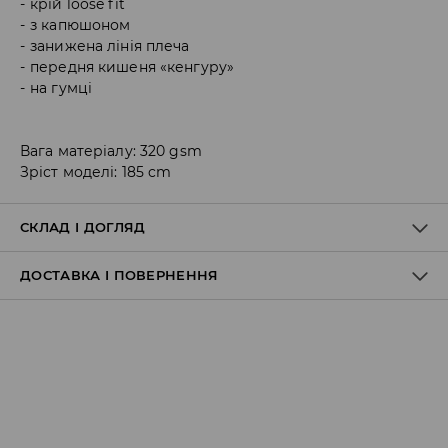
крій loose fit
з капюшоном
занижена лінія плеча
передня кишеня «кенгуру»
на гумці
Вага матеріалу: 320 gsm
Зріст моделі: 185 cm
СКЛАД І ДОГЛЯД
ДОСТАВКА І ПОВЕРНЕННЯ
60% БАВОВНА, 40% ПОЛІЕСТЕР
Правила доставки
Пункт відбору Meest Пошта: