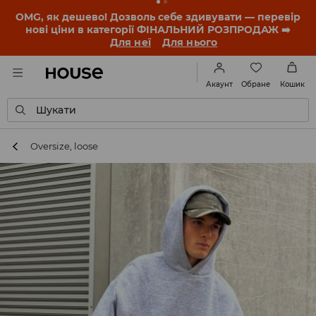
OMG, як дешево! Дозволь себе здивувати — перевір
нові ціни в категорії ФІНАЛЬНИЙ РОЗПРОДАЖ ➡️
Для неї
Для нього
Обране
Акаунт
Кошик
Шукати
Oversize, loose