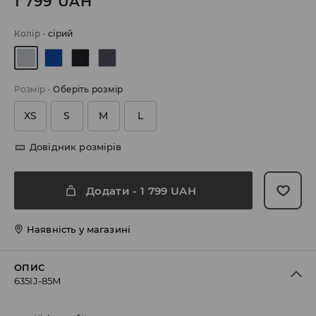
1 799
UAH
Колір
-
сірий
Розмір
-
Оберіть розмір
XS
S
M
L
Довідник розмірів
Додати
-
1 799
UAH
Наявність у магазині
ОПИС
635IJ-85M