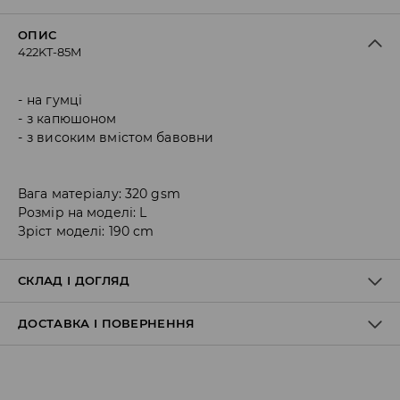
ОПИС
422KT-85M
на гумці
з капюшоном
з високим вмістом бавовни
Вага матеріалу: 320 gsm
Розмір на моделі: L
Зріст моделі: 190 cm
СКЛАД І ДОГЛЯД
ДОСТАВКА І ПОВЕРНЕННЯ
60% БАВОВНА, 40% ПОЛІЕСТЕР
Правила доставки