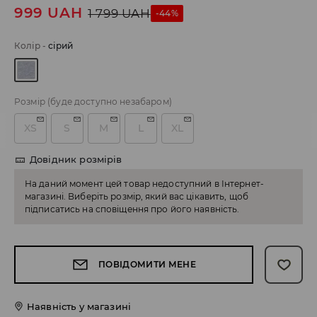
999
UAH
1 799
UAH
-44%
Колір
-
сірий
Розмір
(буде доступно незабаром)
XS
S
M
L
XL
Довідник розмірів
На даний момент цей товар недоступний в Інтернет-
магазині. Виберіть розмір, який вас цікавить, щоб
підписатись на сповіщення про його наявність.
ПОВІДОМИТИ МЕНЕ
Наявність у магазині