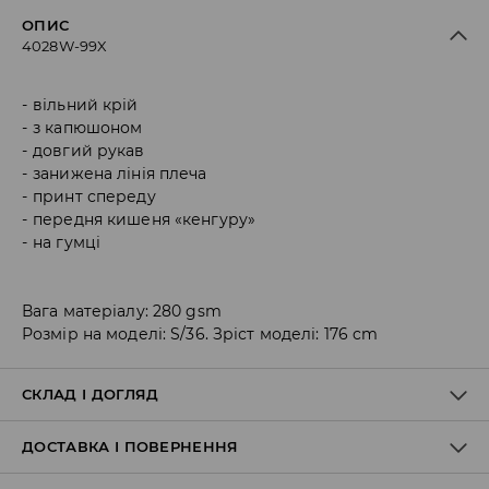
ОПИС
4028W-99X
вільний крій
з капюшоном
довгий рукав
занижена лінія плеча
принт спереду
передня кишеня «кенгуру»
на гумці
Вага матеріалу: 280 gsm
Розмір на моделі: S/36. Зріст моделі: 176 cm
СКЛАД І ДОГЛЯД
ДОСТАВКА І ПОВЕРНЕННЯ
Склад матеріалу I
:
60% БАВОВНА, 40% ПОЛІЕСТЕР