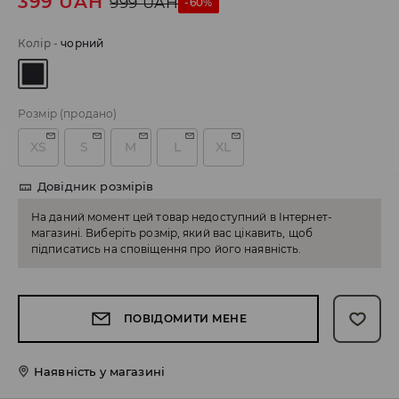
399
UAH
999
UAH
-60%
Колір
-
чорний
Розмір
(продано)
XS
S
M
L
XL
Довідник розмірів
На даний момент цей товар недоступний в Інтернет-
магазині. Виберіть розмір, який вас цікавить, щоб
підписатись на сповіщення про його наявність.
ПОВІДОМИТИ МЕНЕ
Наявність у магазині