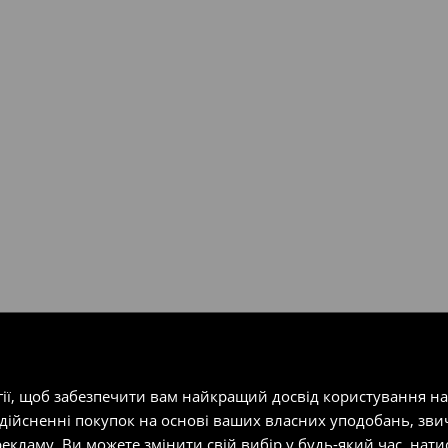
ість посилки при отриманні
одатку.
т-магазин, заповнивши форму
гії, щоб забезпечити вам найкращий досвід користування н
здійсненні покупок на основі ваших власних уподобань, зви
екламу. Ви можете змінити свій вибір у будь-який час, на