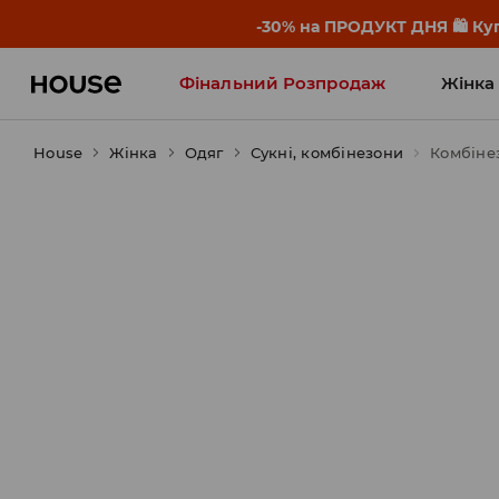
-30% на ПРОДУКТ ДНЯ 🛍️ Куп
Фінальний Розпродаж
Жінка
House
Жінка
Influencers' Faves
Одяг
Сукні, комбінезони
Комбіне