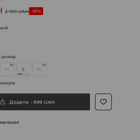
H
-55%
2 199
UAH
иній
ь розмір
M
L
XL
озмірів
Додати
-
999
UAH
 магазині