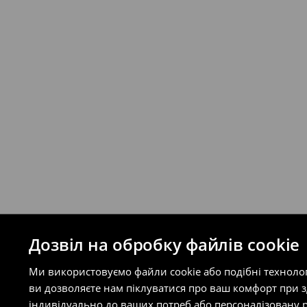
відправлення та кошти доставки), варт
буде залежати від додаткової оплати п
Правила повернення
Ви можете повернути товар в інтерне
на сайті.
⟶
Правила повернення
Дозвіл на обробку файлів cookie
Ми використовуємо файли cookie або подібні техноло
ви дозволяєте нам піклуватися про ваш комфорт при 
індивідуально до ваших потреб або персоналізовану р