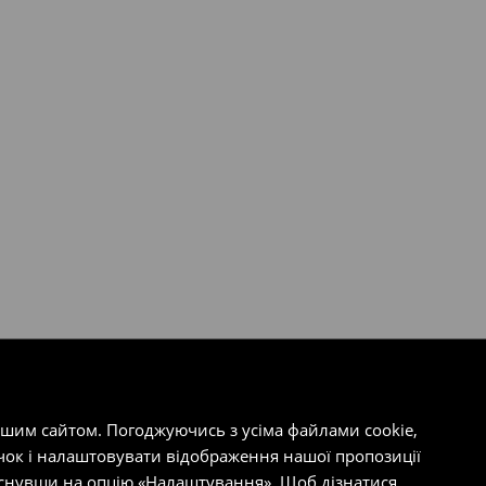
ашим сайтом. Погоджуючись з усіма файлами cookie,
чок і налаштовувати відображення нашої пропозиції
тиснувши на опцію «Налаштування». Щоб дізнатися