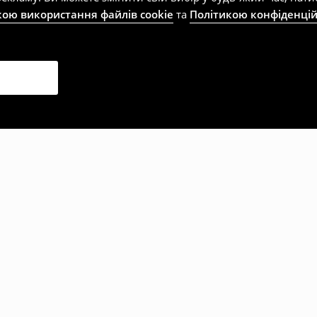
кою використання файлів cookie
та
Політикою конфіденцій
рали