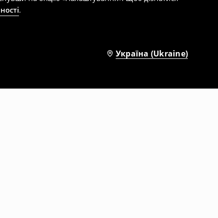
ності
.
Україна (Ukraine)