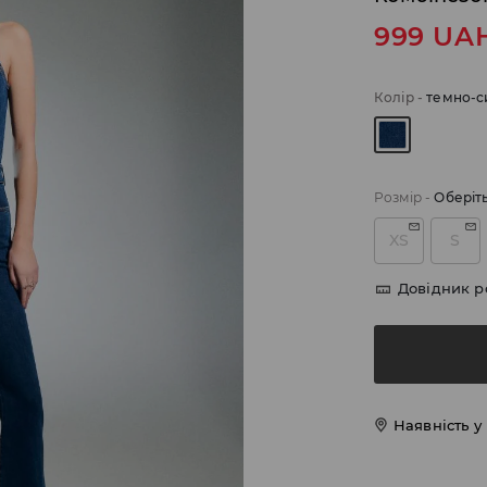
999
UA
Колір
-
темно-с
Розмір
-
Оберіт
XS
S
Довідник р
Наявність у