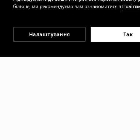
більше, ми рекомендуємо вам ознайомитися з
Політи
Налаштування
Так
Інші клієнти також об