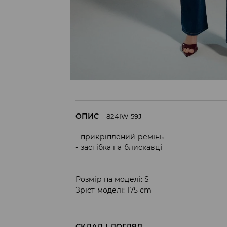
ОПИС
824IW-59J
прикріплений ремінь
застібка на блискавці
Розмір на моделі: S
Зріст моделі: 175 cm
СКЛАД І ДОГЛЯД