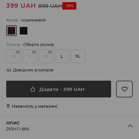
399
UAH
899
UAH
-56%
Колір
-
коричневий
Розмір
-
Оберіть розмір
XS
S
M
L
XL
Довідник розмірів
Додати
-
399
UAH
Наявність у магазині
ОПИС
293HO-88X