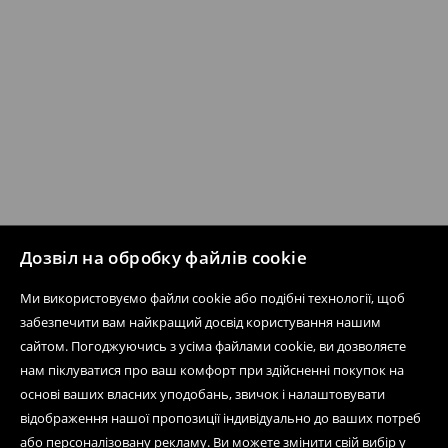
Дозвіл на обробку файлів cookie
Ми використовуємо файли cookie або подібні технології, щоб
забезпечити вам найкращий досвід користування нашим
сайтом. Погоджуючись з усіма файлами cookie, ви дозволяєте
нам піклуватися про ваш комфорт при здійсненні покупок на
основі ваших власних уподобань, звичок і налаштовувати
відображення нашої пропозиції індивідуально до ваших потреб
або персоналізовану рекламу. Ви можете змінити свій вибір у