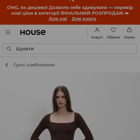
-30% на ПРОДУКТ ДНЯ 🛍️ Купон та деталі акції
знайдеш у своєму обліковому записі 💸
ЗАВАНТАЖИТИ ДОДАТОК
Обране
Акаунт
Кошик
Шукати
Сукні, комбінезони