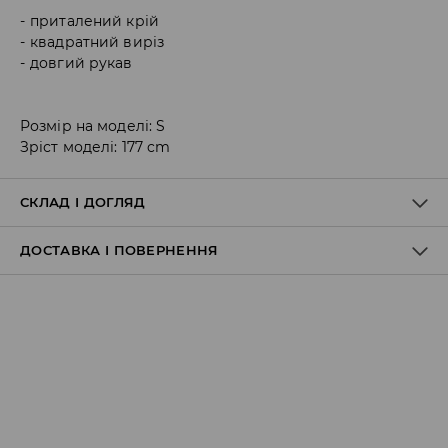
приталений крій
квадратний виріз
довгий рукав
Розмір на моделі: S
Зріст моделі: 177 cm
СКЛАД І ДОГЛЯД
ДОСТАВКА І ПОВЕРНЕННЯ
93% ПОЛІЕСТЕР, 7% ЕЛАСТАН
Правила доставки
Пункт відбору Meest Пошта:
199 UAH
*