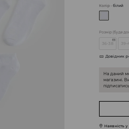
Колір
-
білий
Розмір
(буде до
36-38
39-
Довідник р
На даний м
магазині. В
підписатись
Наявність у