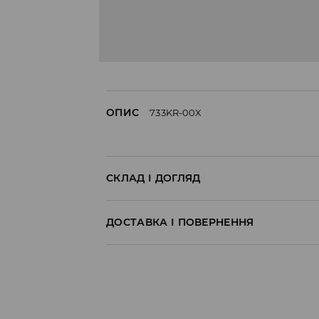
ОПИС
733KR-00X
СКЛАД І ДОГЛЯД
70% БАВОВНА, 27% ПОЛІЕСТЕР, 3% ЕЛАСТАН
ДОСТАВКА І ПОВЕРНЕННЯ
Правила доставки
Пункт відбору Meest Пошта:
199 UAH
*