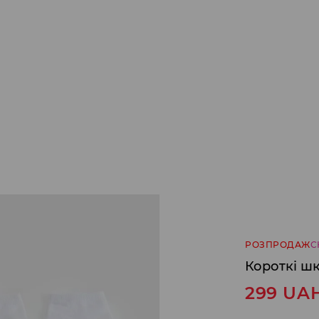
РОЗПРОДАЖ
С
Короткі шк
299
UA