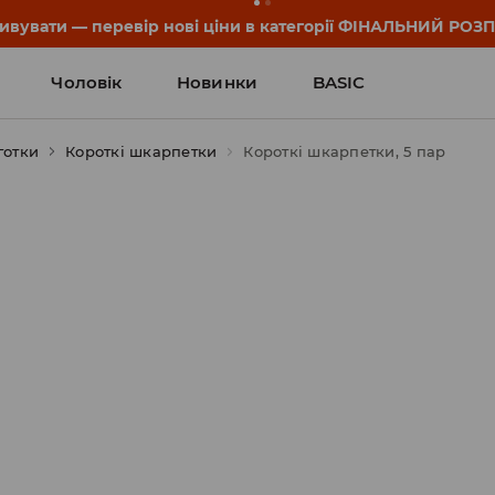
он та деталі акції знайдеш у своєму обліковому записі 💸
Чоловік
Новинки
BASIC
готки
Короткі шкарпетки
Короткі шкарпетки, 5 пар