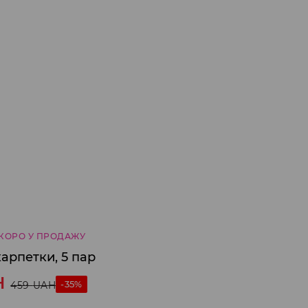
КОРО У ПРОДАЖУ
арпетки, 5 пар
H
-35%
459
UAH