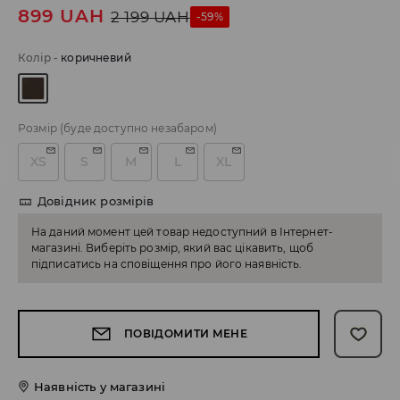
899
UAH
2 199
UAH
-59%
Колір
-
коричневий
Розмір
(буде доступно незабаром)
XS
S
M
L
XL
Довідник розмірів
На даний момент цей товар недоступний в Інтернет-
магазині. Виберіть розмір, який вас цікавить, щоб
підписатись на сповіщення про його наявність.
ПОВІДОМИТИ МЕНЕ
Наявність у магазині