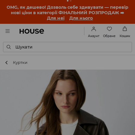
OMG, як дешево! Дозволь себе здивувати — перевір
нові ціни в категорії ФІНАЛЬНИЙ РОЗПРОДАЖ ➡️
Для неї
Для нього
Обране
Акаунт
Кошик
Шукати
Куртки