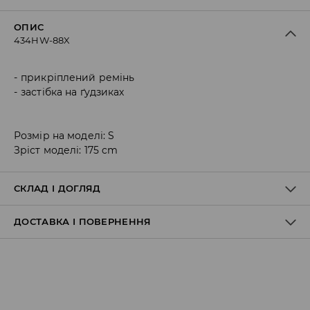
ОПИС
434HW-88X
прикріплений ремінь
застібка на ґудзиках
Розмір на моделі: S
Зріст моделі: 175 cm
СКЛАД І ДОГЛЯД
ДОСТАВКА І ПОВЕРНЕННЯ
100% ПОЛІУРЕТАН
Правила доставки