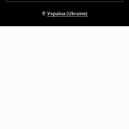
Україна (Ukraine)
Інші клієнти також обрали
Короткі шкарпетки, 5 пар
Довгі шкарпетки, 3 пари