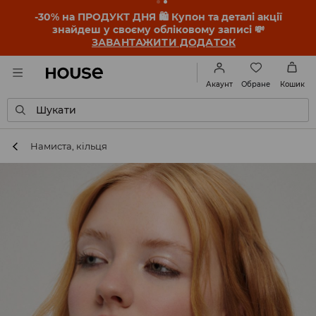
-30% на ПРОДУКТ ДНЯ 🛍️ Купон та деталі акції
знайдеш у своєму обліковому записі 💸
ЗАВАНТАЖИТИ ДОДАТОК
Обране
Акаунт
Кошик
Шукати
Намиста, кільця