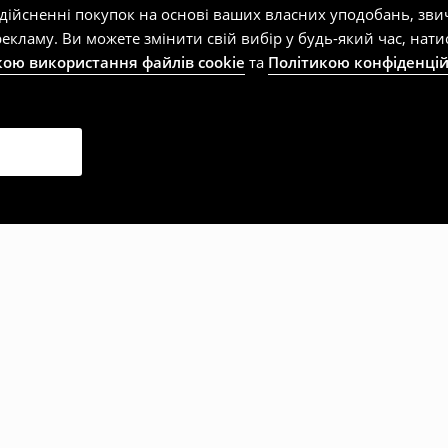
здійсненні покупок на основі ваших власних уподобань, зви
екламу. Ви можете змінити свій вибір у будь-який час, на
кою використання файлів cookie
та
Політикою конфіденцій
рали