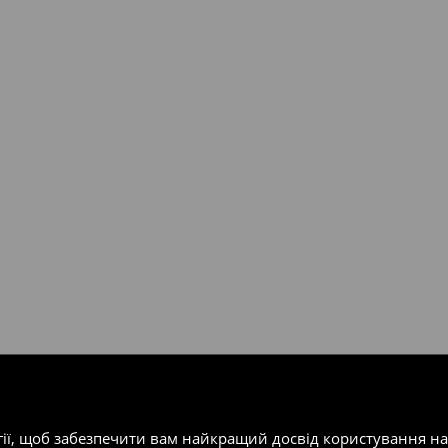
валент 150 євро (враховуючи
ість посилки при отриманні
одатку.
т-магазин, заповнивши форму
гії, щоб забезпечити вам найкращий досвід користування н