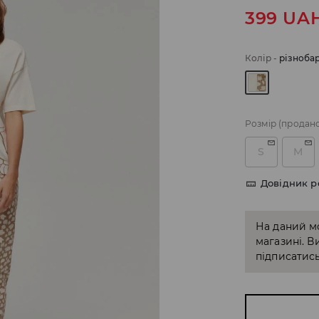
399
UA
Колір
-
різноба
Розмір
(продан
S
M
Довідник р
На даний м
магазині. В
підписатись