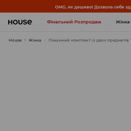
OMG, як дешево! Дозволь себе з
Фінальний Розпродаж
Жінка
House
Жінка
Influencers' Faves
Піжамний комплект із двох предметів 