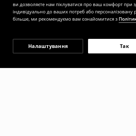
ви дозволяєте нам піклуватися про ваш комфорт при 
індивідуально до ваших потреб або персоналізовану р
більше, ми рекомендуємо вам ознайомитися з
Політи
Налаштування
Так
Інші клієнти також об