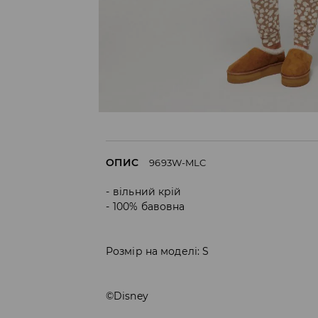
ОПИС
9693W-MLC
вільний крій
100% бавовна
Розмір на моделі: S
©Disney