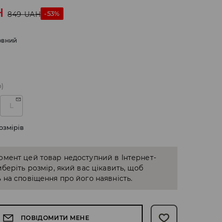
H
-53%
849
UAH
рвний
о)
L
озмірів
омент цей товар недоступний в Інтернет-
иберіть розмір, який вас цікавить, щоб
 на сповіщення про його наявність.
ПОВІДОМИТИ МЕНЕ