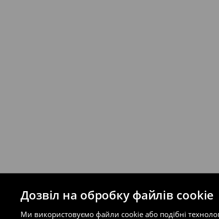
Якщо сума замовлення перевищує екві
відправлення та кошти доставки), варт
буде залежати від додаткової оплати п
Правила повернення
Ви можете повернути товар в інтерне
на сайті.
⟶
Правила повернення
Дозвіл на обробку файлів cookie
Ми використовуємо файли cookie або подібні техноло