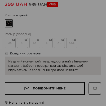
299
UAH
999
UAH
-70%
Колір
-
чорний
Розмір
(продано)
XS
S
M
L
XL
XXL
Довідник розмірів
На даний момент цей товар недоступний в Інтернет-
магазині. Виберіть розмір, який вас цікавить, щоб
підписатись на сповіщення про його наявність.
ПОВІДОМИТИ МЕНЕ
Наявність у магазині