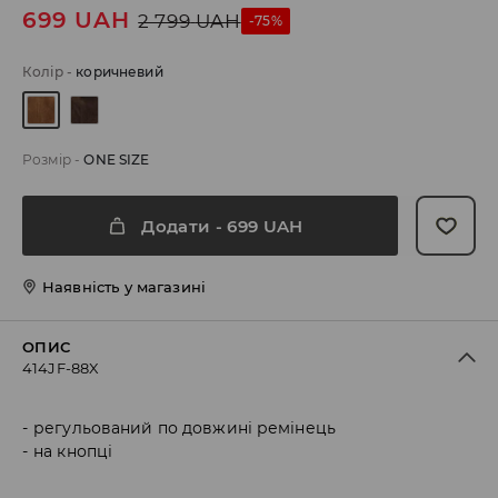
699
UAH
2 799
UAH
-75%
Колір
-
коричневий
Розмір
-
ONE SIZE
Додати
-
699
UAH
Наявність у магазині
ОПИС
414JF-88X
регульований по довжині ремінець
на кнопці