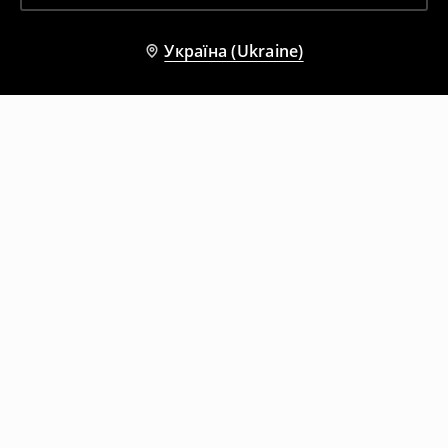
Україна (Ukraine)
Інші клієнти також обрали
Сумка-шопер
Сумка-шопер