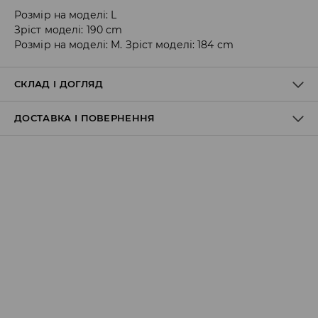
Розмір на моделі: L
Зріст моделі: 190 cm
Розмір на моделі: M. Зріст моделі: 184 cm
СКЛАД І ДОГЛЯД
ДОСТАВКА І ПОВЕРНЕННЯ
98% БАВОВНА, 2% ЕЛАСТАН
Правила доставки
Пункт відбору Meest Пошта:
199 UAH
*
від 6-10 днiв
Пункт відбору Нова Пошта:
199 UAH
*
від 6-10 днiв
Кур'єр Meest Пошта (післяплата):