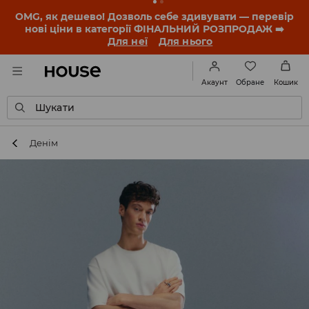
-30% на ПРОДУКТ ДНЯ 🛍️ Купон та деталі акції
знайдеш у своєму обліковому записі 💸
ЗАВАНТАЖИТИ ДОДАТОК
Обране
Акаунт
Кошик
Шукати
Денім