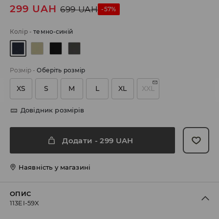
299
UAH
699
UAH
-57%
Колір
-
темно-синій
Розмір
-
Оберіть розмір
XS
S
M
L
XL
XXL
Довідник розмірів
Додати
-
299
UAH
Наявність у магазині
ОПИС
113EI-59X