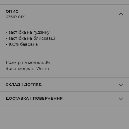
ОПИС
036IR-01X
застібка на ґудзику
застібка на блискавці
100% бавовна
Розмір на моделі: 36
Зріст моделі: 175 cm
СКЛАД І ДОГЛЯД
ДОСТАВКА І ПОВЕРНЕННЯ
100% БАВОВНА
Правила доставки