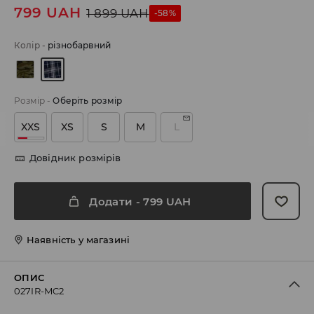
799
UAH
1 899
UAH
-58%
Колір
-
різнобарвний
Розмір
-
Оберіть розмір
XXS
XS
S
M
L
Довідник розмірів
Додати
-
799
UAH
Наявність у магазині
ОПИС
027IR-MC2