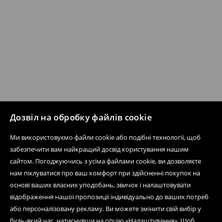
Дозвіл на обробку файлів cookie
Ми використовуємо файли cookie або подібні технології, щоб
забезпечити вам найкращий досвід користування нашим
сайтом. Погоджуючись з усіма файлами cookie, ви дозволяєте
нам піклуватися про ваш комфорт при здійсненні покупок на
основі ваших власних уподобань, звичок і налаштовувати
відображення нашої пропозиції індивідуально до ваших потреб
або персоналізовану рекламу. Ви можете змінити свій вибір у
будь-який час, натиснувши на опцію «Налаштування». Щоб