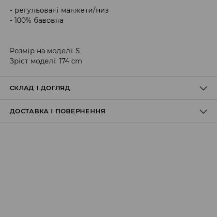
регульовані манжети/низ
100% бавовна
Розмір на моделі: S
Зріст моделі: 174 cm
СКЛАД І ДОГЛЯД
ДОСТАВКА І ПОВЕРНЕННЯ
100% БАВОВНА
Правила доставки
Пункт відбору Meest Пошта:
199 UAH
*
від 6-10 днiв
Пункт відбору Нова Пошта: