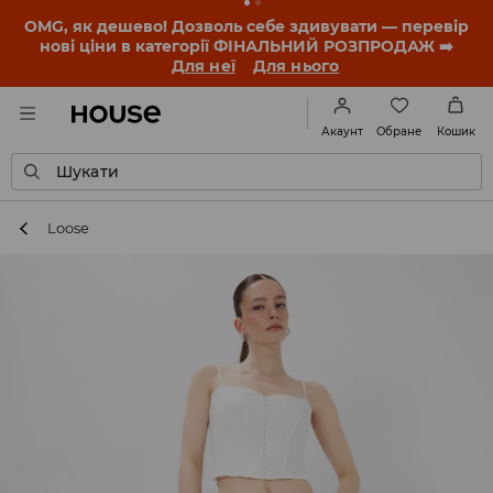
-30% на ПРОДУКТ ДНЯ 🛍️ Купон та деталі акції
знайдеш у своєму обліковому записі 💸
ЗАВАНТАЖИТИ ДОДАТОК
Обране
Акаунт
Кошик
Шукати
Loose