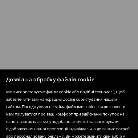
Дозвіл на обробку файлів cookie
Ми використовуємо файли cookie або подібні технології, щоб
забезпечити вам найкращий досвід користування нашим
сайтом. Погоджуючись з усіма файлами cookie, ви дозволяєте
нам піклуватися про ваш комфорт при здійсненні покупок на
основі ваших власних уподобань, звичок і налаштовувати
відображення нашої пропозиції індивідуально до ваших потреб
або персоналізовану рекламу. Ви можете змінити свій вибір у