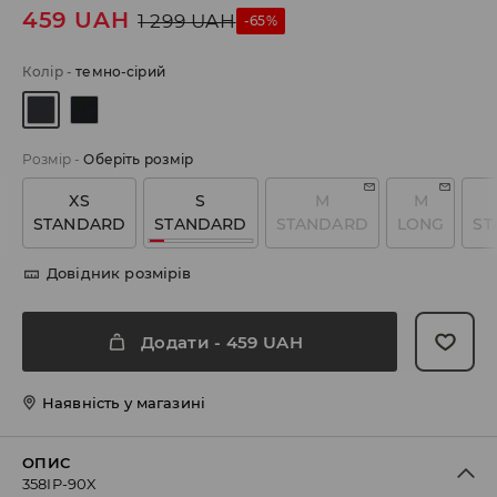
459
UAH
1 299
UAH
-65%
Колір
-
темно-сірий
Розмір
-
Оберіть розмір
XS
S
M
M
STANDARD
STANDARD
STANDARD
LONG
ST
Довідник розмірів
Додати
-
459
UAH
Наявність у магазині
ОПИС
358IP-90X