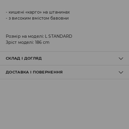
кишені «карго» на штанинах
з високим вмістом бавовни
Розмір на моделі: L STANDARD
Зріст моделі: 186 cm
СКЛАД І ДОГЛЯД
ДОСТАВКА І ПОВЕРНЕННЯ
98% БАВОВНА, 2% ЕЛАСТАН
Правила доставки
Пункт відбору Meest Пошта:
199 UAH
*