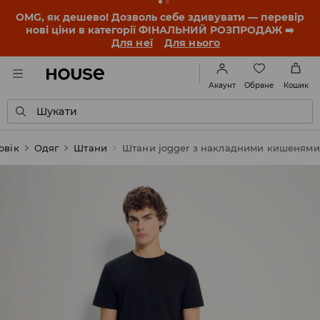
OMG, як дешево! Дозволь себе здивувати — перевір
нові ціни в категорії ФІНАЛЬНИЙ РОЗПРОДАЖ ➡️
Для неї
Для нього
Обране
Акаунт
Кошик
Шукати
овік
Одяг
Штани
Штани jogger з накладними кишенями