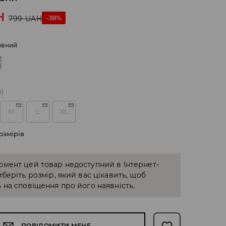
H
-38%
799
UAH
рвний
о)
M
L
XL
озмірів
омент цей товар недоступний в Інтернет-
иберіть розмір, який вас цікавить, щоб
 на сповіщення про його наявність.
ПОВІДОМИТИ МЕНЕ