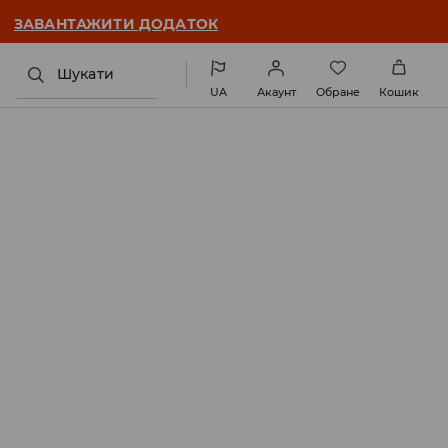
ПРОДАЖ ➡️
Для неї
Для нього
Шукати
UA
Акаунт
Обране
Кошик