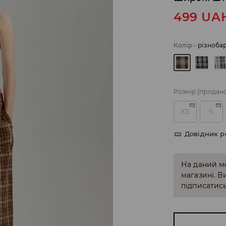
499
UA
Колір
-
різноба
Розмір
(продан
XS
S
Довідник р
На даний м
магазині. В
підписатись