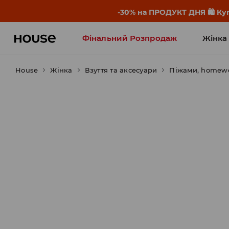
OMG, як дешево! Дозволь себе з
Фінальний Розпродаж
Жінка
House
Жінка
Influencers' Faves
Взуття та аксесуари
Піжами, homew