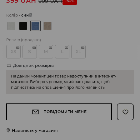
399
UAH
999
UAH
-60%
Колір
-
синій
Розмір
(продано)
XS
S
M
L
XL
Довідник розмірів
На даний момент цей товар недоступний в Інтернет-
магазині. Виберіть розмір, який вас цікавить, щоб
підписатись на сповіщення про його наявність.
ПОВІДОМИТИ МЕНЕ
Наявність у магазині