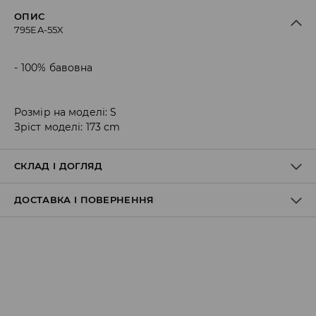
ОПИС
795EA-55X
100% бавовна
Розмір на моделі: S
Зріст моделі: 173 cm
СКЛАД І ДОГЛЯД
ДОСТАВКА І ПОВЕРНЕННЯ
100% БАВОВНА
Правила доставки
Пункт відбору Meest Пошта: