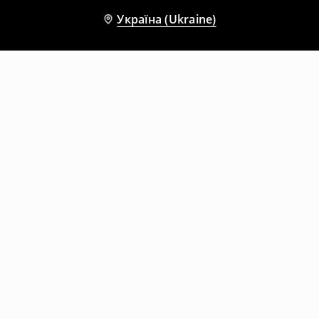
Україна (Ukraine)
Інші клієнти також обрали
Мінісукня
Мінісукня
199
UAH
1399
UAH
799
UAH
1699
UAH