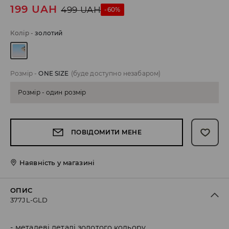
199
UAH
499
UAH
-60%
Колір
-
золотий
Розмір
-
ONE SIZE
(буде доступно незабаром)
Розмір - один розмір
ПОВІДОМИТИ МЕНЕ
Наявність у магазині
ОПИС
377JL-GLD
металеві деталі золотого кольору