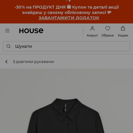
OMG, як дешево! Дозволь себе здивувати — перевір
нові ціни в категорії ФІНАЛЬНИЙ РОЗПРОДАЖ ➡️
Для неї
Для нього
Обране
Акаунт
Кошик
Шукати
З довгими рукавами