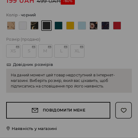
199
UAH
499
UAH
-60%
Колір
-
чорний
Розмір
(продано)
XS
S
M
L
XL
Довідник розмірів
На даний момент цей товар недоступний в Інтернет-
магазині. Виберіть розмір, який вас цікавить, щоб
підписатись на сповіщення про його наявність.
ПОВІДОМИТИ МЕНЕ
Наявність у магазині