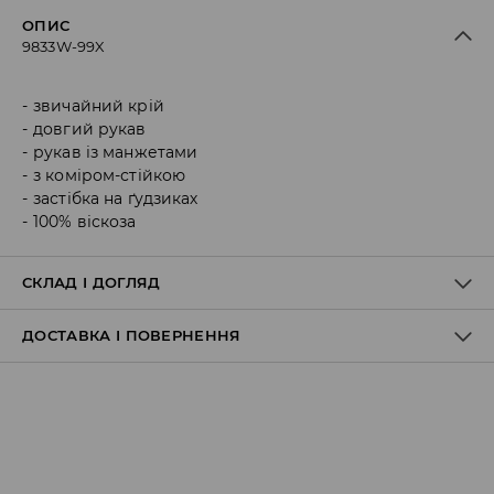
ОПИС
9833W-99X
звичайний крій
довгий рукав
рукав із манжетами
з коміром-стійкою
застібка на ґудзиках
100% віскоза
СКЛАД І ДОГЛЯД
ДОСТАВКА І ПОВЕРНЕННЯ
Склад матеріалу I
:
100% ВІСКОЗА
ПРАТИ В ПРАЛЬНІЙ МАШИНІ ПРИ МАКС. ТЕМП.30°C -
Правила доставки
ПРОГРАМА ДЛЯ НІЖНИХ ТКАНИН
НЕ ВІДБІЛЮВАТИ
НЕ СУШИТИ В СУШАРЦІ БАРАБАННОГО ТИПУ