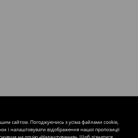
ашим сайтом. Погоджуючись з усіма файлами cookie,
чок і налаштовувати відображення нашої пропозиції
тиснувши на опцію «Налаштування». Щоб дізнатися