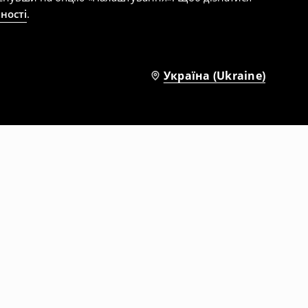
ності
.
Україна (Ukraine)