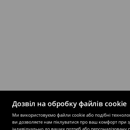
відправлення та кошти доставки), варт
буде залежати від додаткової оплати п
Правила повернення
Ви можете повернути товар в інтерне
на сайті.
⟶
Правила повернення
Дозвіл на обробку файлів cookie
Ми використовуємо файли cookie або подібні техноло
ви дозволяєте нам піклуватися про ваш комфорт при 
індивідуально до ваших потреб або персоналізовану р