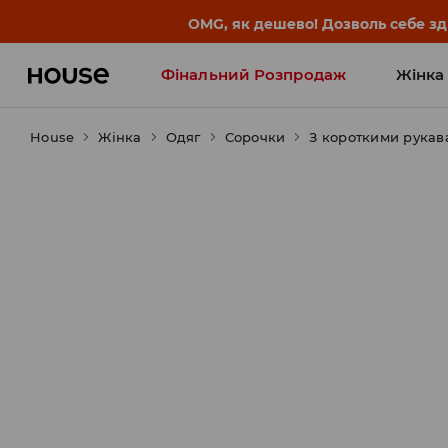
-30% на ПРОДУКТ ДНЯ 🛍️ Куп
Фінальний Розпродаж
Жінка
House
Жінка
Influencers' Faves
Одяг
Сорочки
З короткими рукав