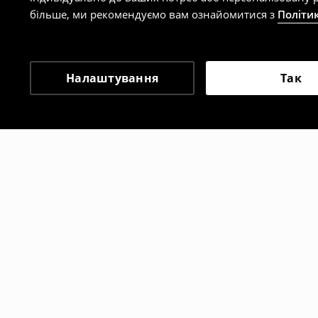
більше, ми рекомендуємо вам ознайомитися з
Політи
Налаштування
Так
Інші клієнти також об