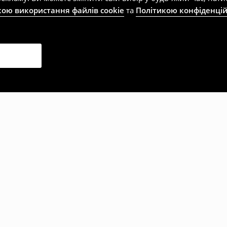
кою використання файлів cookie
та
Політикою конфіденцій
рали