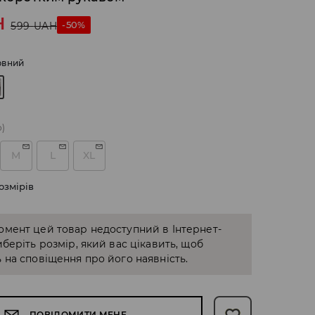
H
-50%
599
UAH
рвний
о)
M
L
XL
озмірів
омент цей товар недоступний в Інтернет-
иберіть розмір, який вас цікавить, щоб
 на сповіщення про його наявність.
ПОВІДОМИТИ МЕНЕ