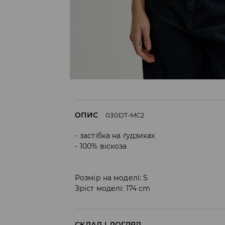
ОПИС
030DT-MC2
застібка на ґудзиках
100% віскоза
Розмір на моделі: S
Зріст моделі: 174 cm
СКЛАД І ДОГЛЯД