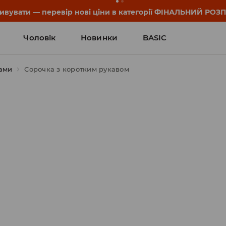
он та деталі акції знайдеш у своєму обліковому записі 💸
Чоловік
Новинки
BASIC
ами
Сорочка з коротким рукавом