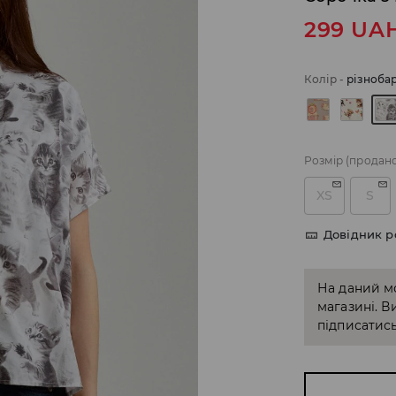
299
UA
Колір
-
різноба
Розмір
(продан
XS
S
Довідник р
На даний м
магазині. В
підписатись