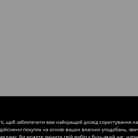
ість посилки при отриманні
одатку.
т-магазин, заповнивши форму
гії, щоб забезпечити вам найкращий досвід користування н
здійсненні покупок на основі ваших власних уподобань, зви
екламу. Ви можете змінити свій вибір у будь-який час, на