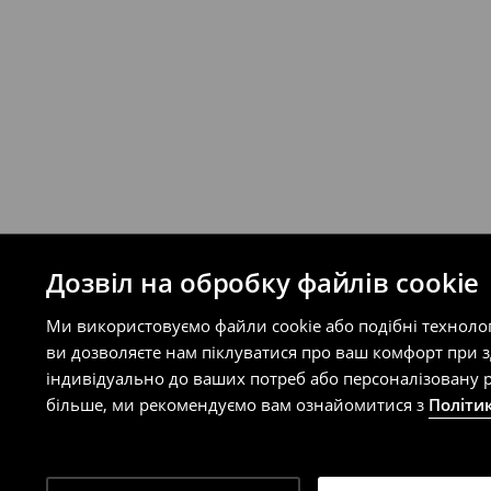
Правила повернення
Ви можете повернути товар в інтерне
на сайті.
⟶
Правила повернення
Дозвіл на обробку файлів cookie
Ми використовуємо файли cookie або подібні техноло
ви дозволяєте нам піклуватися про ваш комфорт при 
індивідуально до ваших потреб або персоналізовану р
більше, ми рекомендуємо вам ознайомитися з
Політи