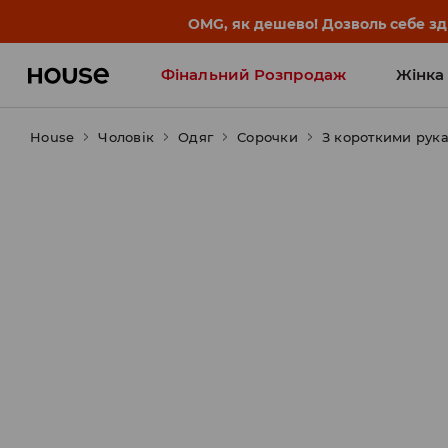
OMG, як дешево! Дозволь себе з
Фінальний Розпродаж
Жінка
House
Чоловік
Influencers' Faves
Одяг
Сорочки
З короткими рук