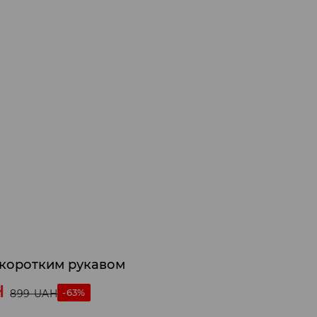
 коротким рукавом
H
-63%
899
UAH