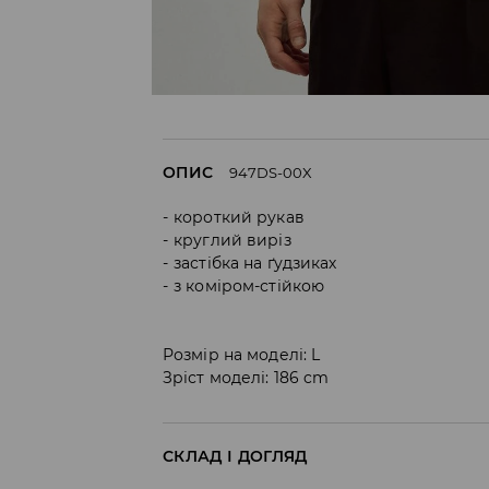
ОПИС
947DS-00X
короткий рукав
круглий виріз
застібка на ґудзиках
з коміром-стійкою
Розмір на моделі: L
Зріст моделі: 186 cm
СКЛАД І ДОГЛЯД