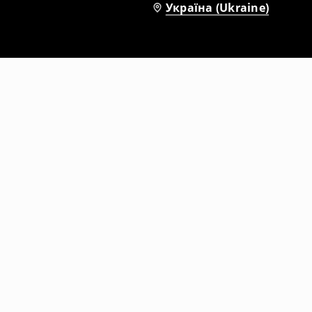
Україна (Ukraine)
авом
Сорочка з коротким рукавом
329
UAH
1099
UAH