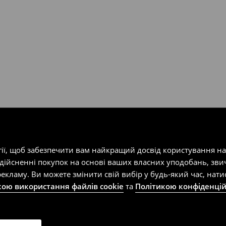
т-магазин, заповнивши форму
гії, щоб забезпечити вам найкращий досвід користування н
здійсненні покупок на основі ваших власних уподобань, зви
екламу. Ви можете змінити свій вибір у будь-який час, на
кою використання файлів cookie
та
Політикою конфіденцій