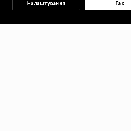
Налаштування
Так
Інші клієнти також об
Сорочка з коротким рукавом
Сорочка з
329
UAH
499
UAH
899
UAH
10