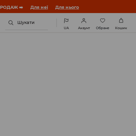
ПРОДАЖ ➡️
Для неї
Для нього
Шукати
UA
Акаунт
Обране
Кошик