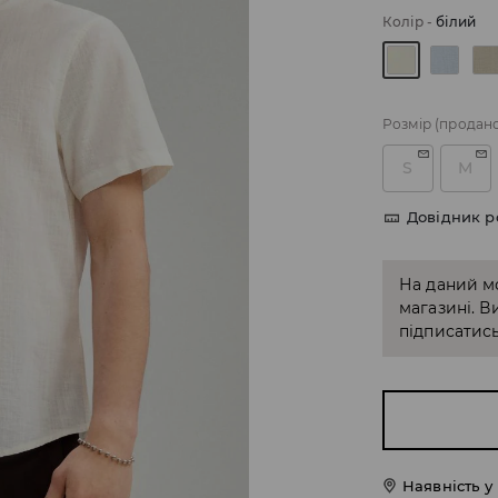
Колір
-
білий
Розмір
(продан
S
M
Довідник р
На даний м
магазині. В
підписатись
Наявність у