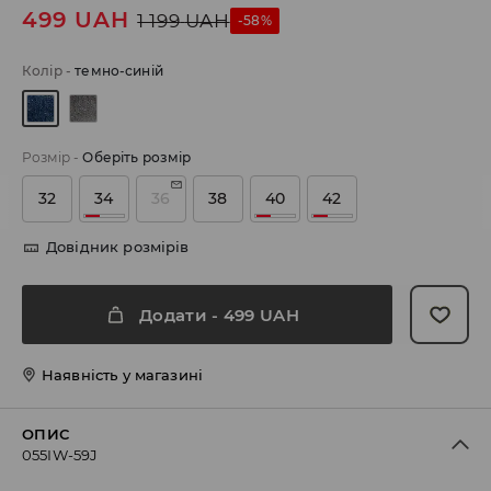
499
UAH
1 199
UAH
-58%
Колір
-
темно-синій
Розмір
-
Оберіть розмір
32
34
36
38
40
42
Довідник розмірів
Додати
-
499
UAH
Наявність у магазині
ОПИС
055IW-59J