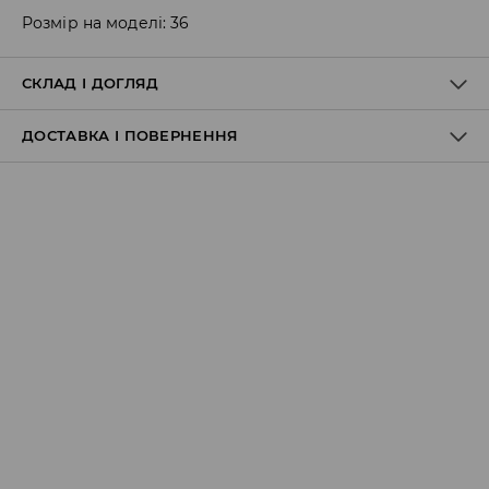
Розмір на моделі: 36
СКЛАД І ДОГЛЯД
ДОСТАВКА І ПОВЕРНЕННЯ
Правила доставки
Пункт відбору Meest Пошта:
199 UAH
*
від 6-10 днiв
Пункт відбору Нова Пошта:
199 UAH
*
від 6-10 днiв
Кур'єр Meest Пошта (післяплата):
199 UAH
*