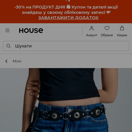
-30% на ПРОДУКТ ДНЯ 🛍️ Купон та деталі акції
знайдеш у своєму обліковому записі 💸
ЗАВАНТАЖИТИ ДОДАТОК
Обране
Акаунт
Кошик
Шукати
Міні