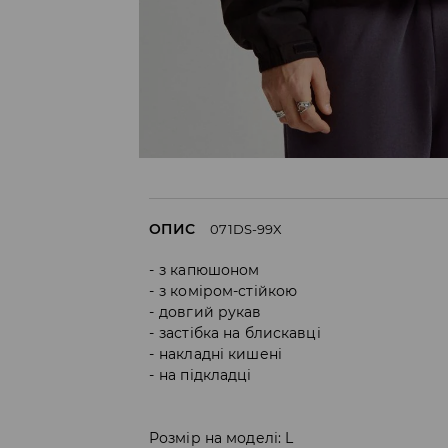
ОПИС
071DS-99X
з капюшоном
з коміром-стійкою
довгий рукав
застібка на блискавці
накладні кишені
на підкладці
Розмір на моделі: L