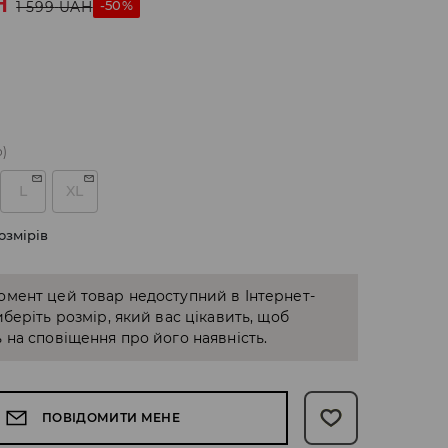
H
-50%
1 599
UAH
о)
L
XL
озмірів
омент цей товар недоступний в Інтернет-
иберіть розмір, який вас цікавить, щоб
 на сповіщення про його наявність.
ПОВІДОМИТИ МЕНЕ