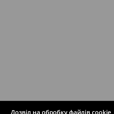
* - Замовлення на суму від 1699 UAH д
⟶
Детальніше
Якщо сума замовлення перевищує екві
відправлення та кошти доставки), варт
буде залежати від додаткової оплати п
Правила повернення
Ви можете повернути товар в інтерне
на сайті.
⟶
Правила повернення
Дозвіл на обробку файлів cookie