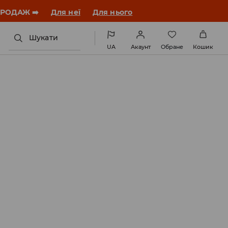
ПРОДАЖ ➡️
Для неї
Для нього
Шукати
UA
Акаунт
Обране
Кошик