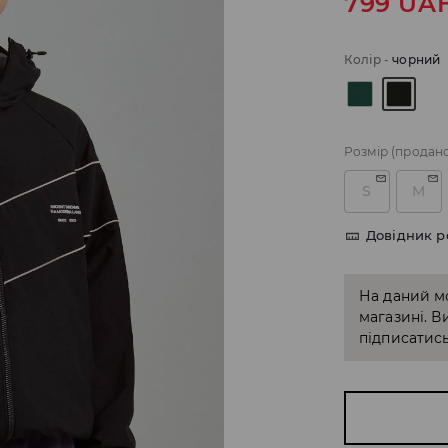
799
UA
Колір
-
чорний
Розмір
(продан
S
M
Довідник р
На даний м
магазині. В
підписатись