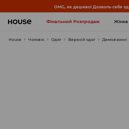
OMG, як дешево! Дозволь себе з
Фінальний Розпродаж
Жінка
House
Чоловік
Influencers' Faves
Одяг
Верхній одяг
Демісезонні