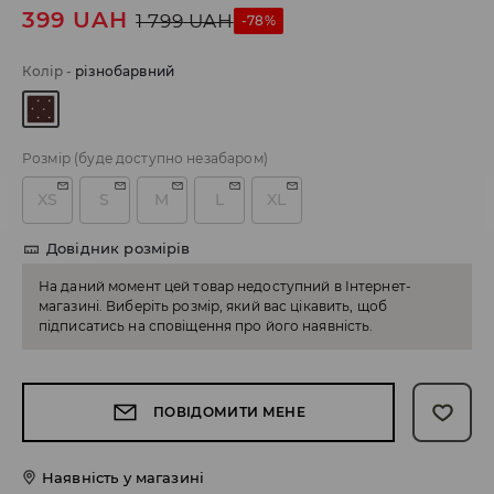
399
UAH
1 799
UAH
-78%
Колір
-
різнобарвний
Розмір
(буде доступно незабаром)
XS
S
M
L
XL
Довідник розмірів
На даний момент цей товар недоступний в Інтернет-
магазині. Виберіть розмір, який вас цікавить, щоб
підписатись на сповіщення про його наявність.
ПОВІДОМИТИ МЕНЕ
Наявність у магазині