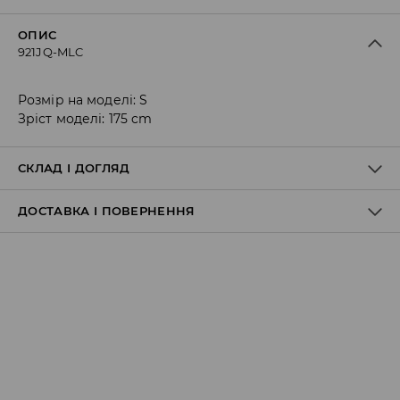
ОПИС
921JQ-MLC
Розмір на моделі: S
Зріст моделі: 175 cm
СКЛАД І ДОГЛЯД
ДОСТАВКА І ПОВЕРНЕННЯ
97% ПОЛІЕСТЕР, 3% ЕЛАСТАН
Правила доставки
Пункт відбору Meest Пошта:
199 UAH
*
від 6-10 днiв