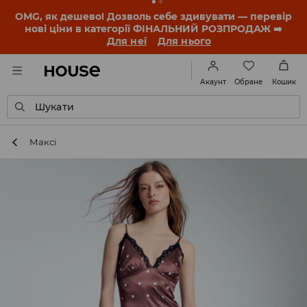
-30% на ПРОДУКТ ДНЯ 🛍️ Купон та деталі акції
знайдеш у своєму обліковому записі 💸
ЗАВАНТАЖИТИ ДОДАТОК
Обране
Акаунт
Кошик
Шукати
Максі