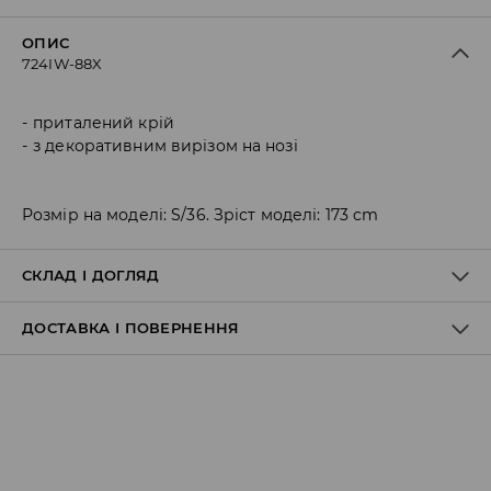
ОПИС
724IW-88X
приталений крій
з декоративним вирізом на нозі
Розмір на моделі: S/36. Зріст моделі: 173 cm
СКЛАД І ДОГЛЯД
ДОСТАВКА І ПОВЕРНЕННЯ
95% ПОЛІЕСТЕР, 5% ЕЛАСТАН
Правила доставки