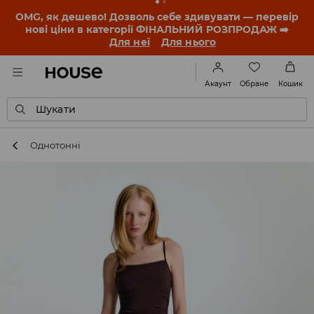
-30% на ПРОДУКТ ДНЯ 🛍️ Купон та деталі акції
знайдеш у своєму обліковому записі 💸
ЗАВАНТАЖИТИ ДОДАТОК
Обране
Акаунт
Кошик
Шукати
Однотонні