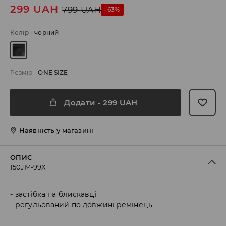
299
UAH
799
UAH
-63%
Колір
-
чорний
Розмір
-
ONE SIZE
Додати
-
299
UAH
Наявність у магазині
ОПИС
150JM-99X
застібка на блискавці
регульований по довжині ремінець