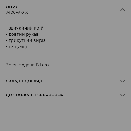
ОПИС
7406W-01X
звичайний крій
довгий рукав
трикутний виріз
на гумці
Зріст моделі: 171 cm
СКЛАД І ДОГЛЯД
ДОСТАВКА І ПОВЕРНЕННЯ
Склад матеріалу I
:
100% АКРИЛ
ПРАТИ В ПРАЛЬНІЙ МАШИНІ ПРИ МАКС. ТЕМП.30°C -
Правила доставки
ПРОГРАМА ДЛЯ НІЖНИХ ТКАНИН
НЕ ВІДБІЛЮВАТИ