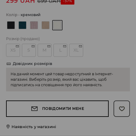
299
UAH
699
UAH
-57%
Колір
-
кремовий
Розмір
(продано)
XS
S
M
L
XL
Довідник розмірів
На даний момент цей товар недоступний в Інтернет-
магазині. Виберіть розмір, який вас цікавить, щоб
підписатись на сповіщення про його наявність.
ПОВІДОМИТИ МЕНЕ
Наявність у магазині