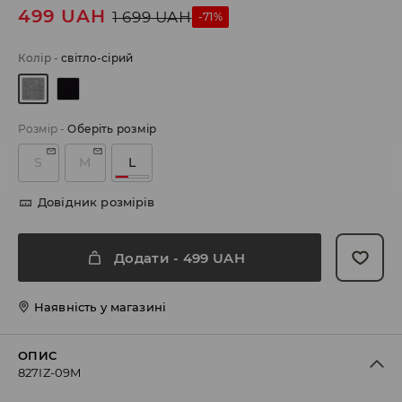
499
UAH
1 699
UAH
-71%
Колір
-
світло-сірий
Розмір
-
Оберіть розмір
S
M
L
Довідник розмірів
Додати
-
499
UAH
Наявність у магазині
ОПИС
827IZ-09M