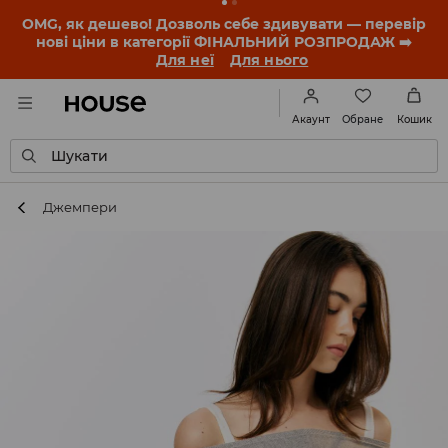
-30% на ПРОДУКТ ДНЯ 🛍️ Купон та деталі акції
знайдеш у своєму обліковому записі 💸
ЗАВАНТАЖИТИ ДОДАТОК
Обране
Акаунт
Кошик
Шукати
Джемпери