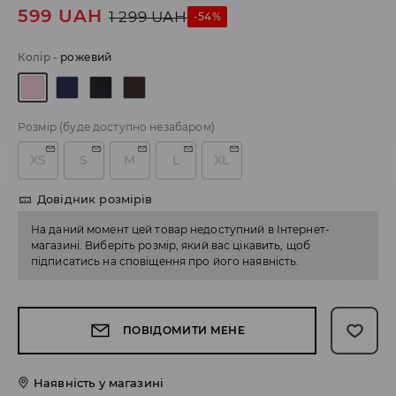
599
UAH
1 299
UAH
-54%
Колір
-
рожевий
Розмір
(буде доступно незабаром)
XS
S
M
L
XL
Довідник розмірів
На даний момент цей товар недоступний в Інтернет-
магазині. Виберіть розмір, який вас цікавить, щоб
підписатись на сповіщення про його наявність.
ПОВІДОМИТИ МЕНЕ
Наявність у магазині