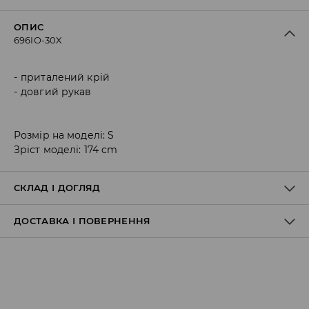
ОПИС
696IO-30X
приталений крій
довгий рукав
Розмір на моделі: S
Зріст моделі: 174 cm
СКЛАД І ДОГЛЯД
ДОСТАВКА І ПОВЕРНЕННЯ
80% ПОЛІЕСТЕР, 20% ЕЛАСТАН
Правила доставки