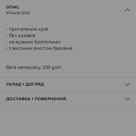
ОПИС
9744W-00X
приталений крій
без рукавів
на вузьких бретельках
з високим вмістом бавовни
Вага матеріалу: 200 gsm
СКЛАД І ДОГЛЯД
ДОСТАВКА І ПОВЕРНЕННЯ
100% БАВОВНА
Правила доставки