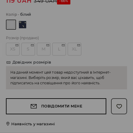
119
UAH
349
UAH
-66%
Колір
-
білий
Розмір
(продано)
XS
S
M
L
XL
Довідник розмірів
На даний момент цей товар недоступний в Інтернет-
магазині. Виберіть розмір, який вас цікавить, щоб
підписатись на сповіщення про його наявність.
ПОВІДОМИТИ МЕНЕ
Наявність у магазині