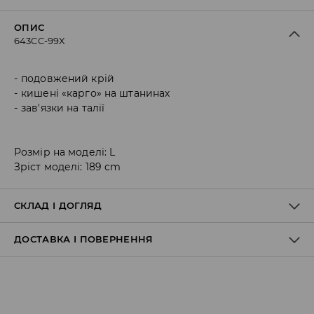
ОПИС
643CC-99X
подовжений крій
кишені «карго» на штанинах
зав'язки на талії
Розмір на моделі: L
Зріст моделі: 189 cm
СКЛАД І ДОГЛЯД
ДОСТАВКА І ПОВЕРНЕННЯ
Склад матеріалу I
:
60% БАВОВНА, 40% ПОЛІЕСТЕР
ПРАТИ В ПРАЛЬНІЙ МАШИНІ ПРИ МАКС. ТЕМП.30°C Н
Правила доставки
НЕ ВІДБІЛЮВАТИ