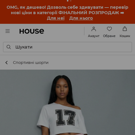
-30% на ПРОДУКТ ДНЯ 🛍️ Купон та деталі акції
знайдеш у своєму обліковому записі 💸
ЗАВАНТАЖИТИ ДОДАТОК
Обране
Акаунт
Кошик
Шукати
Спортивні шорти