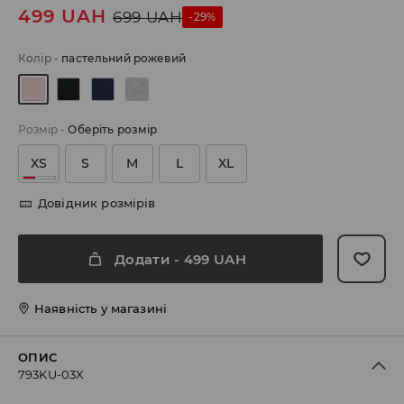
499
UAH
699
UAH
-29%
Колір
-
пастельний рожевий
Розмір
-
Оберіть розмір
XS
S
M
L
XL
Довідник розмірів
Додати
-
499
UAH
Наявність у магазині
ОПИС
793KU-03X