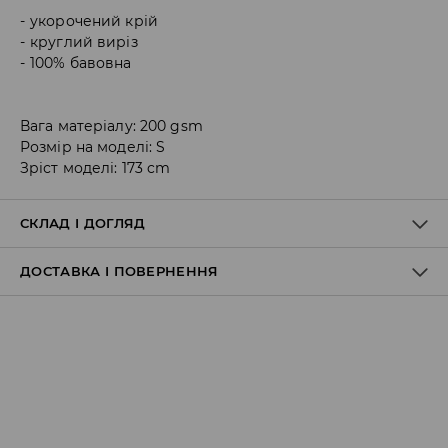
укорочений крій
круглий виріз
100% бавовна
Вага матеріалу: 200 gsm
Розмір на моделі: S
Зріст моделі: 173 cm
СКЛАД І ДОГЛЯД
ДОСТАВКА І ПОВЕРНЕННЯ
100% БАВОВНА
Правила доставки
Пункт відбору Meest Пошта:
199 UAH
*