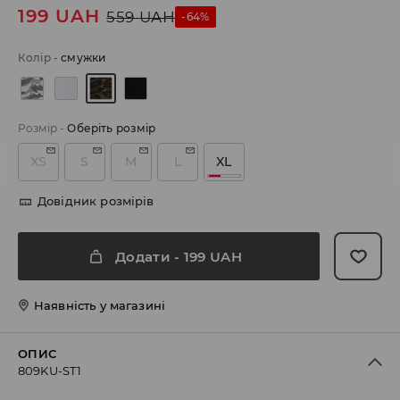
199
UAH
559
UAH
-64%
Колір
-
смужки
Розмір
-
Оберіть розмір
XS
S
M
L
XL
Довідник розмірів
Додати
-
199
UAH
Наявність у магазині
ОПИС
809KU-ST1