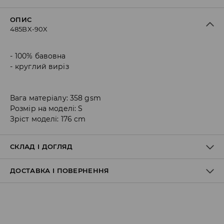
ОПИС
485BX-90X
100% бавовна
круглий виріз
Вага матеріалу: 358 gsm
Розмір на моделі: S
Зріст моделі: 176 cm
СКЛАД І ДОГЛЯД
ДОСТАВКА І ПОВЕРНЕННЯ
Склад матеріалу I
:
100% БАВОВНА
ПРАТИ В ПРАЛЬНІЙ МАШИНІ ПРИ МАКС. ТЕМП.30°C -
Правила доставки
ПРОГРАМА ДЛЯ ДУЖЕ НІЖНИХ ТКАНИН
НЕ ВІДБІЛЮВАТИ