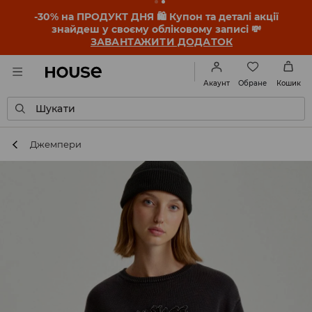
-30% на ПРОДУКТ ДНЯ 🛍️ Купон та деталі акції
знайдеш у своєму обліковому записі 💸
ЗАВАНТАЖИТИ ДОДАТОК
Обране
Акаунт
Кошик
Шукати
Джемпери