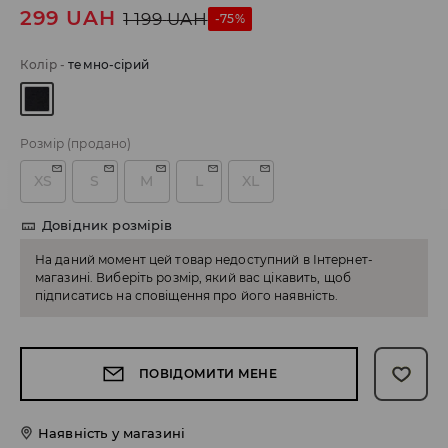
299
UAH
1 199
UAH
-75%
Колір
-
темно-сірий
Розмір
(продано)
XS
S
M
L
XL
Довідник розмірів
На даний момент цей товар недоступний в Інтернет-
магазині. Виберіть розмір, який вас цікавить, щоб
підписатись на сповіщення про його наявність.
ПОВІДОМИТИ МЕНЕ
Наявність у магазині