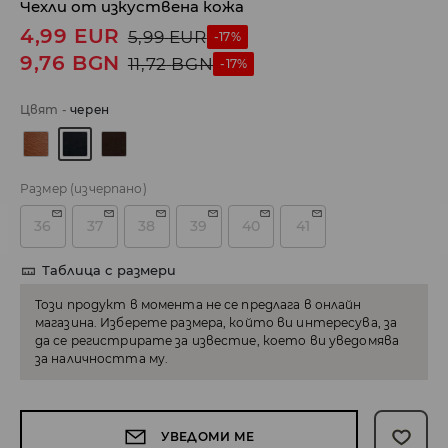
Чехли от изкуствена кожа
4,99
EUR
5,99
EUR
-17%
9,76
BGN
11,72
BGN
-17%
Цвят
-
черeн
Размер
(изчерпано)
36
37
38
39
40
41
Таблица с размери
Този продукт в момента не се предлага в онлайн
магазина. Изберете размера, който ви интересува, за
да се регистрирате за известие, което ви уведомява
за наличността му.
УВЕДОМИ МЕ