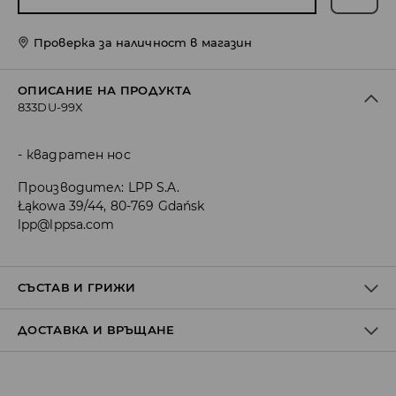
Проверка за наличност в магазин
ОПИСАНИЕ НА ПРОДУКТА
833DU-99X
квадратен нос
Производител
:
LPP S.A.
Łąkowa 39/44, 80-769 Gdańsk
lpp@lppsa.com
СЪСТАВ И ГРИЖИ
ДОСТАВКА И ВРЪЩАНЕ
Материя І
:
100% ПОЛИУРЕТАН
Материя ІІ
:
100% ПОЛИУРЕТАН
Материя ІІІ
:
100% ИЗКУСТВЕН КАУЧУК
Политика на доставка