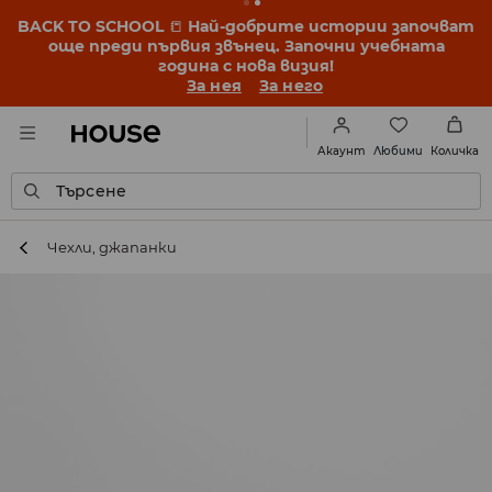
BACK TO SCHOOL
📒
Най-добрите истории започват
още преди първия звънец. Започни учебната
година с нова визия!
За нея
За него
Любими
Акаунт
Количка
Търсене
Чехли, джапанки