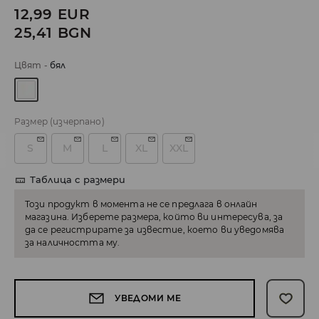
12,99
EUR
25,41
BGN
Цвят
-
бял
Размер
(изчерпано)
S
M
L
XL
XXL
Таблица с размери
Този продукт в момента не се предлага в онлайн
магазина. Изберете размера, който ви интересува, за
да се регистрирате за известие, което ви уведомява
за наличността му.
УВЕДОМИ МЕ