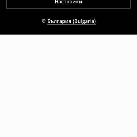
Настройки
България (Bulgaria)
Други клиенти също избраха