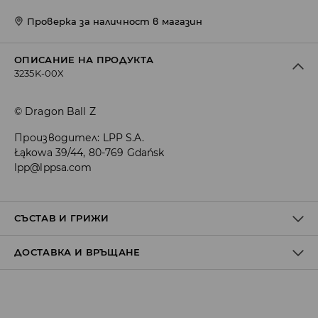
Проверка за наличност в магазин
ОПИСАНИЕ НА ПРОДУКТА
3235K-00X
© Dragon Ball Z
Производител
:
LPP S.A.
Łąkowa 39/44, 80-769 Gdańsk
lpp@lppsa.com
СЪСТАВ И ГРИЖИ
ДОСТАВКА И ВРЪЩАНЕ
Материя І
:
100% ПАМУК
МОЖЕ ДА СЕ ПЕРЕ В ПЕРАЛНАТА МАШИНА, ПРИ
Политика на доставка
МАКСИМАЛНАТА ТЕМП. 30° С - ФИН ПРОЦЕС
ЗАБРАНЕНО Е ИЗБЕЛВАНЕТО