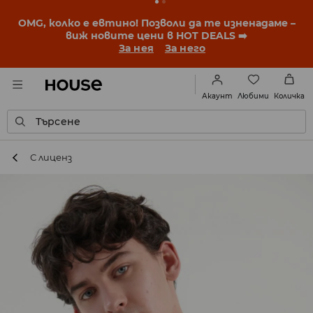
BACK TO SCHOOL
📒
Най-добрите истории започват
още преди първия звънец. Започни учебната
година с нова визия!
За нея
За него
Любими
Акаунт
Количка
Търсене
С лиценз